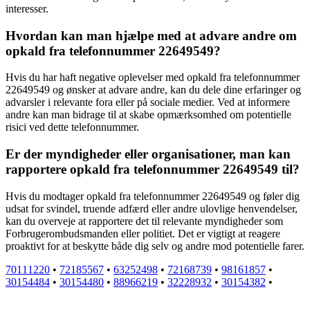
interesser.
Hvordan kan man hjælpe med at advare andre om
opkald fra telefonnummer 22649549?
Hvis du har haft negative oplevelser med opkald fra telefonnummer
22649549 og ønsker at advare andre, kan du dele dine erfaringer og
advarsler i relevante fora eller på sociale medier. Ved at informere
andre kan man bidrage til at skabe opmærksomhed om potentielle
risici ved dette telefonnummer.
Er der myndigheder eller organisationer, man kan
rapportere opkald fra telefonnummer 22649549 til?
Hvis du modtager opkald fra telefonnummer 22649549 og føler dig
udsat for svindel, truende adfærd eller andre ulovlige henvendelser,
kan du overveje at rapportere det til relevante myndigheder som
Forbrugerombudsmanden eller politiet. Det er vigtigt at reagere
proaktivt for at beskytte både dig selv og andre mod potentielle farer.
70111220
•
72185567
•
63252498
•
72168739
•
98161857
•
30154484
•
30154480
•
88966219
•
32228932
•
30154382
•