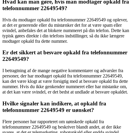
Hvad kan man gøre, hvis man modtager opkald fra
telefonnummer 22649549?
Hvis du modtager opkald fra telefonnummer 22649549 og oplever,
at det er generende eller du mistænker det for at være spam eller
svindel, anbefales det at blokere nummeret på din telefon. Dette kan
typisk gøres direkte i din telefons indstillinger, så du ikke længere
modtager opkald fra dette nummer.
Er det sikkert at besvare opkald fra telefonnummer
22649549?
I betragtning af de mange negative kommentarer og advarsler fra
personer, der har modtaget opkald fra telefonnummer 22649549,
kan det være klogt at være forsigtig med at besvare opkald fra dette
nummer. Hvis du ikke genkender nummeret eller har mistanke om,
at det kan være svindel, er det bedst at undlade at besvare opkaldet.
Hvilke signaler kan indikere, at opkald fra
telefonnummer 22649549 er uønsket?
Flere personer har rapporteret om uønskede opkald fra
telefonnummer 22649549 og beskriver blandt andet, at der ikke
svares, at det er telemarketing, robotopkald eller endda svindel.