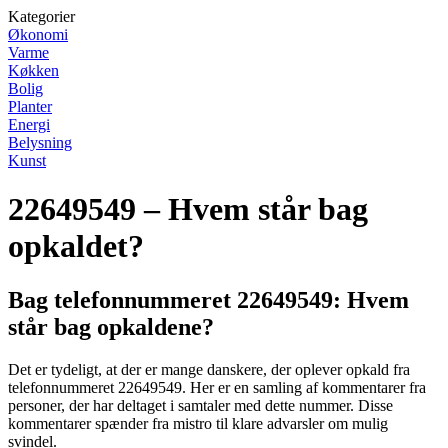
Kategorier
Økonomi
Varme
Køkken
Bolig
Planter
Energi
Belysning
Kunst
22649549 – Hvem står bag
opkaldet?
Bag telefonnummeret 22649549: Hvem
står bag opkaldene?
Det er tydeligt, at der er mange danskere, der oplever opkald fra
telefonnummeret 22649549. Her er en samling af kommentarer fra
personer, der har deltaget i samtaler med dette nummer. Disse
kommentarer spænder fra mistro til klare advarsler om mulig
svindel.