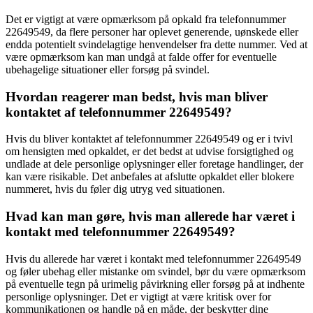
Det er vigtigt at være opmærksom på opkald fra telefonnummer
22649549, da flere personer har oplevet generende, uønskede eller
endda potentielt svindelagtige henvendelser fra dette nummer. Ved at
være opmærksom kan man undgå at falde offer for eventuelle
ubehagelige situationer eller forsøg på svindel.
Hvordan reagerer man bedst, hvis man bliver
kontaktet af telefonnummer 22649549?
Hvis du bliver kontaktet af telefonnummer 22649549 og er i tvivl
om hensigten med opkaldet, er det bedst at udvise forsigtighed og
undlade at dele personlige oplysninger eller foretage handlinger, der
kan være risikable. Det anbefales at afslutte opkaldet eller blokere
nummeret, hvis du føler dig utryg ved situationen.
Hvad kan man gøre, hvis man allerede har været i
kontakt med telefonnummer 22649549?
Hvis du allerede har været i kontakt med telefonnummer 22649549
og føler ubehag eller mistanke om svindel, bør du være opmærksom
på eventuelle tegn på urimelig påvirkning eller forsøg på at indhente
personlige oplysninger. Det er vigtigt at være kritisk over for
kommunikationen og handle på en måde, der beskytter dine