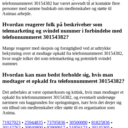
telefonnummeret 30154382 har været anvendt til at kontakte flere
personer med samme budskab om medlemskaber og støtte til
Animas arbejde.
Hvordan reagerer folk på beskrivelser som
telemarketing og svindel nummer i forbindelse med
telefonnummeret 30154382?
Mange reagerer med skepsis og forsigtighed ved at udtrykke
bekymring over at modtage opkald fra telefonnummeret 30154382,
hvor nogle tolker det som telemarketing og potentielt svindel
nummer.
Hvordan kan man bedst forholde sig, hvis man
modtager et opkald fra telefonnummeret 30154382?
Det anbefales at være opmærksom og kritisk, hvis man modtager et
opkald fra telefonnummeret 30154382, og eventuelt undersøge
nærmere om baggrunden for opringningen, især hvis det drejer sig
om tilbud om medlemskaber eller støtte til en organisation som
Anima.
71927023
•
25944835
•
73705836
•
30500000
•
81825836
•
30142762
•
30940800
•
92900917
•
51956174
•
30145305
•