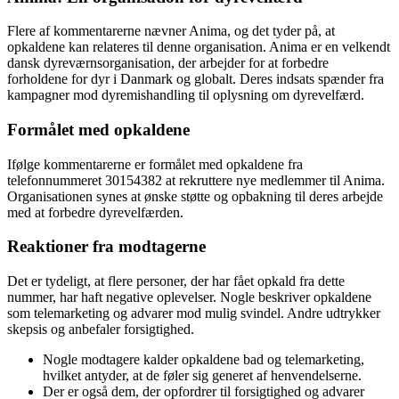
Flere af kommentarerne nævner Anima, og det tyder på, at
opkaldene kan relateres til denne organisation. Anima er en velkendt
dansk dyreværnsorganisation, der arbejder for at forbedre
forholdene for dyr i Danmark og globalt. Deres indsats spænder fra
kampagner mod dyremishandling til oplysning om dyrevelfærd.
Formålet med opkaldene
Ifølge kommentarerne er formålet med opkaldene fra
telefonnummeret 30154382 at rekruttere nye medlemmer til Anima.
Organisationen synes at ønske støtte og opbakning til deres arbejde
med at forbedre dyrevelfærden.
Reaktioner fra modtagerne
Det er tydeligt, at flere personer, der har fået opkald fra dette
nummer, har haft negative oplevelser. Nogle beskriver opkaldene
som telemarketing og advarer mod mulig svindel. Andre udtrykker
skepsis og anbefaler forsigtighed.
Nogle modtagere kalder opkaldene bad og telemarketing,
hvilket antyder, at de føler sig generet af henvendelserne.
Der er også dem, der opfordrer til forsigtighed og advarer