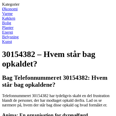
Kategorier
Økonomi
Varme
Køkken
Bolig
Planter
Energi
Belysning
Kunst
30154382 – Hvem står bag
opkaldet?
Bag Telefonnummeret 30154382: Hvem
står bag opkaldene?
Telefonnummeret 30154382 har tydeligvis skabt en del frustration
blandt de personer, der har modtaget opkald derfra. Lad os se
nærmere på, hvem der står bag disse opkald og hvad formålet er.
Anima: En organisation for dyrevelfærd