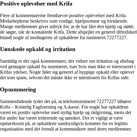
Positive oplevelser med Krifa
Flere af kommentarerne fremhæver positive oplevelser med Krifa.
Medarbejderne beskrives som venlige, hjælpsomme og forstående.
Mange medlemmer giver udtryk for, at de har fået den hjælp og støtte,
de søgte, når de kontaktede Krifa. Dette afspejler en generel tilfredshed
blandt nogle af modtagerne af opkaldene fra nummeret 72277227.
Uønskede opkald og irritation
Samtidig er der også kommentarer, der vidner om irritation og ubehag
ved gentagne opkald fra nummeret, især hvis man ikke er interesseret i
Krifas ydelser. Nogle føler sig generet af hyppige opkald eller oplever
det som spam, selvom det måske ikke er intentionen fra Krifas side.
Opsummering
Sammenfattende tyder det på, at telefonnummeret 72277227 tilhører
Krifa – Kristelig Fagforening og A-kasse. For nogle har opkaldene
været en positiv oplevelse med nyttig hjælp og rådgivning, mens det
for andre har været irriterende og uønsket. Det er vigtigt at være
opmærksom på, at opkaldene sandsynligvis kommer fra en legitim
organisation med det formål at kommunikere med deres medlemmer.