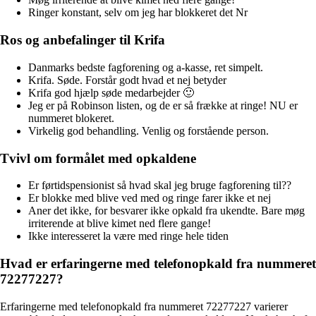
Ringer konstant, selv om jeg har blokkeret det Nr
Ros og anbefalinger til Krifa
Danmarks bedste fagforening og a-kasse, ret simpelt.
Krifa. Søde. Forstår godt hvad et nej betyder
Krifa god hjælp søde medarbejder 🙂
Jeg er på Robinson listen, og de er så frække at ringe! NU er
nummeret blokeret.
Virkelig god behandling. Venlig og forstående person.
Tvivl om formålet med opkaldene
Er førtidspensionist så hvad skal jeg bruge fagforening til??
Er blokke med blive ved med og ringe farer ikke et nej
Aner det ikke, for besvarer ikke opkald fra ukendte. Bare møg
irriterende at blive kimet ned flere gange!
Ikke interesseret la være med ringe hele tiden
Hvad er erfaringerne med telefonopkald fra nummeret
72277227?
Erfaringerne med telefonopkald fra nummeret 72277227 varierer