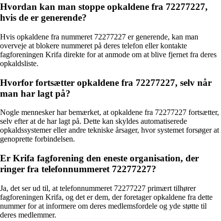
Hvordan kan man stoppe opkaldene fra 72277227,
hvis de er generende?
Hvis opkaldene fra nummeret 72277227 er generende, kan man
overveje at blokere nummeret på deres telefon eller kontakte
fagforeningen Krifa direkte for at anmode om at blive fjernet fra deres
opkaldsliste.
Hvorfor fortsætter opkaldene fra 72277227, selv når
man har lagt på?
Nogle mennesker har bemærket, at opkaldene fra 72277227 fortsætter,
selv efter at de har lagt på. Dette kan skyldes automatiserede
opkaldssystemer eller andre tekniske årsager, hvor systemet forsøger at
genoprette forbindelsen.
Er Krifa fagforening den eneste organisation, der
ringer fra telefonnummeret 72277227?
Ja, det ser ud til, at telefonnummeret 72277227 primært tilhører
fagforeningen Krifa, og det er dem, der foretager opkaldene fra dette
nummer for at informere om deres medlemsfordele og yde støtte til
deres medlemmer.