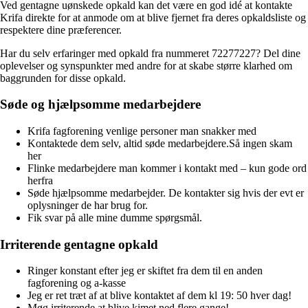
Ved gentagne uønskede opkald kan det være en god idé at kontakte
Krifa direkte for at anmode om at blive fjernet fra deres opkaldsliste og
respektere dine præferencer.
Har du selv erfaringer med opkald fra nummeret 72277227? Del dine
oplevelser og synspunkter med andre for at skabe større klarhed om
baggrunden for disse opkald.
Søde og hjælpsomme medarbejdere
Krifa fagforening venlige personer man snakker med
Kontaktede dem selv, altid søde medarbejdere.Så ingen skam
her
Flinke medarbejdere man kommer i kontakt med – kun gode ord
herfra
Søde hjælpsomme medarbejder. De kontakter sig hvis der evt er
oplysninger de har brug for.
Fik svar på alle mine dumme spørgsmål.
Irriterende gentagne opkald
Ringer konstant efter jeg er skiftet fra dem til en anden
fagforening og a-kasse
Jeg er ret træt af at blive kontaktet af dem kl 19: 50 hver dag!
Møg irriterende at blive kimet ned flere gange!