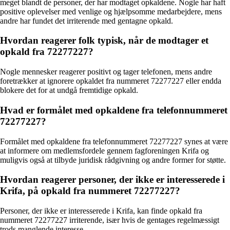
meget blandt de personer, der har modtaget opkaldene. Nogle har haft
positive oplevelser med venlige og hjælpsomme medarbejdere, mens
andre har fundet det irriterende med gentagne opkald.
Hvordan reagerer folk typisk, når de modtager et
opkald fra 72277227?
Nogle mennesker reagerer positivt og tager telefonen, mens andre
foretrækker at ignorere opkaldet fra nummeret 72277227 eller endda
blokere det for at undgå fremtidige opkald.
Hvad er formålet med opkaldene fra telefonnummeret
72277227?
Formålet med opkaldene fra telefonnummeret 72277227 synes at være
at informere om medlemsfordele gennem fagforeningen Krifa og
muligvis også at tilbyde juridisk rådgivning og andre former for støtte.
Hvordan reagerer personer, der ikke er interesserede i
Krifa, på opkald fra nummeret 72277227?
Personer, der ikke er interesserede i Krifa, kan finde opkald fra
nummeret 72277227 irriterende, især hvis de gentages regelmæssigt
trods manglende interesse.