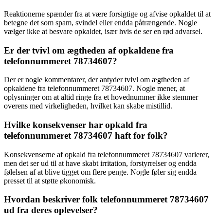
Reaktionerne spænder fra at være forsigtige og afvise opkaldet til at
betegne det som spam, svindel eller endda påtrængende. Nogle
vælger ikke at besvare opkaldet, især hvis de ser en rød advarsel.
Er der tvivl om ægtheden af opkaldene fra
telefonnummeret 78734607?
Der er nogle kommentarer, der antyder tvivl om ægtheden af
opkaldene fra telefonnummeret 78734607. Nogle mener, at
oplysninger om at altid ringe fra et hovednummer ikke stemmer
overens med virkeligheden, hvilket kan skabe mistillid.
Hvilke konsekvenser har opkald fra
telefonnummeret 78734607 haft for folk?
Konsekvenserne af opkald fra telefonnummeret 78734607 varierer,
men det ser ud til at have skabt irritation, forstyrrelser og endda
følelsen af at blive tigget om flere penge. Nogle føler sig endda
presset til at støtte økonomisk.
Hvordan beskriver folk telefonnummeret 78734607
ud fra deres oplevelser?