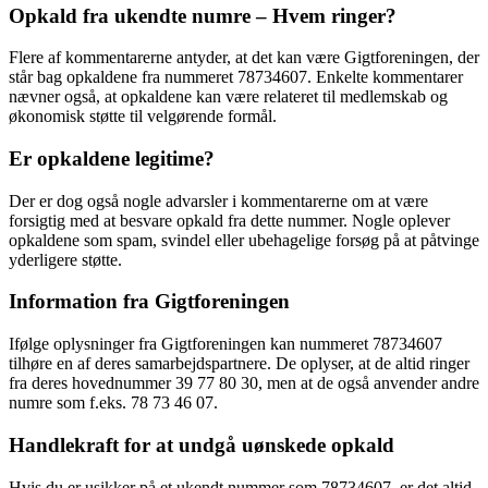
Opkald fra ukendte numre – Hvem ringer?
Flere af kommentarerne antyder, at det kan være Gigtforeningen, der
står bag opkaldene fra nummeret 78734607. Enkelte kommentarer
nævner også, at opkaldene kan være relateret til medlemskab og
økonomisk støtte til velgørende formål.
Er opkaldene legitime?
Der er dog også nogle advarsler i kommentarerne om at være
forsigtig med at besvare opkald fra dette nummer. Nogle oplever
opkaldene som spam, svindel eller ubehagelige forsøg på at påtvinge
yderligere støtte.
Information fra Gigtforeningen
Ifølge oplysninger fra Gigtforeningen kan nummeret 78734607
tilhøre en af deres samarbejdspartnere. De oplyser, at de altid ringer
fra deres hovednummer 39 77 80 30, men at de også anvender andre
numre som f.eks. 78 73 46 07.
Handlekraft for at undgå uønskede opkald
Hvis du er usikker på et ukendt nummer som 78734607, er det altid