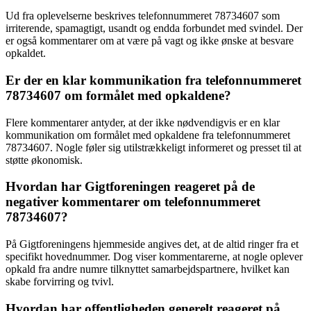
Ud fra oplevelserne beskrives telefonnummeret 78734607 som
irriterende, spamagtigt, usandt og endda forbundet med svindel. Der
er også kommentarer om at være på vagt og ikke ønske at besvare
opkaldet.
Er der en klar kommunikation fra telefonnummeret
78734607 om formålet med opkaldene?
Flere kommentarer antyder, at der ikke nødvendigvis er en klar
kommunikation om formålet med opkaldene fra telefonnummeret
78734607. Nogle føler sig utilstrækkeligt informeret og presset til at
støtte økonomisk.
Hvordan har Gigtforeningen reageret på de
negativer kommentarer om telefonnummeret
78734607?
På Gigtforeningens hjemmeside angives det, at de altid ringer fra et
specifikt hovednummer. Dog viser kommentarerne, at nogle oplever
opkald fra andre numre tilknyttet samarbejdspartnere, hvilket kan
skabe forvirring og tvivl.
Hvordan har offentligheden generelt reageret på