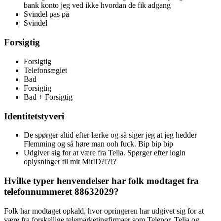
bank konto jeg ved ikke hvordan de fik adgang
Svindel pas på
Svindel
Forsigtig
Forsigtig
Telefonsæglet
Bad
Forsigtig
Bad + Forsigtig
Identitetstyveri
De spørger altid efter lærke og så siger jeg at jeg hedder
Flemming og så høre man ooh fuck. Bip bip bip
Udgiver sig for at være fra Telia. Spørger efter login
oplysninger til mit MitID?!?!?
Hvilke typer henvendelser har folk modtaget fra
telefonnummeret 88632029?
Folk har modtaget opkald, hvor opringeren har udgivet sig for at
være fra forskellige telemarketingfirmaer som Telenor, Telia og