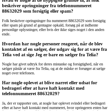
Hvad er nogle af de hyppigste grunde til, at folk
beskriver opringninger fra telefonnummeret
88632029 som forsigtig eller spam?
Folk beskriver opringninger fra nummeret 88632029 som forsigtig
eller spam på grund af gentagne opkald, forsøg på at indhente
personlige oplysninger, eller hvis der ikke siges noget i den anden
ende.
Hvordan har nogle personer reageret, når de blev
kontaktet af en sælger, der udgav sig for at være fra
Telia ved at sige Jeg er bare en sælger fra Telia?
Nogle har givet udtryk for deres mistanke og forsigtighed, når en
sælger påstår at være fra Telia, og at de måske er forsøger at sælge
noget over telefonen.
Har nogle oplevet at blive narret eller udsat for
bedrageri efter at have haft kontakt med
telefonnummeret 88632029?
Ja, der er rapporter om, at nogle har oplevet svindel eller bedrageri
efter at have haft kontakt med nummeret, hvor opringeren enten har