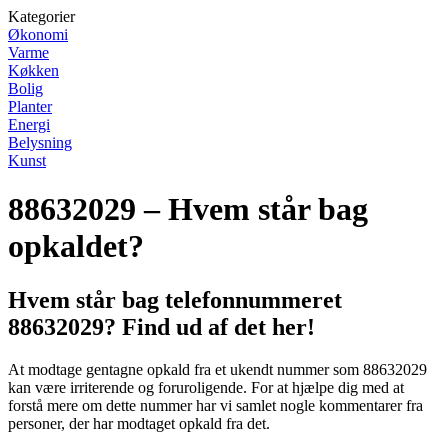
Kategorier
Økonomi
Varme
Køkken
Bolig
Planter
Energi
Belysning
Kunst
88632029 – Hvem står bag
opkaldet?
Hvem står bag telefonnummeret
88632029? Find ud af det her!
At modtage gentagne opkald fra et ukendt nummer som 88632029
kan være irriterende og foruroligende. For at hjælpe dig med at
forstå mere om dette nummer har vi samlet nogle kommentarer fra
personer, der har modtaget opkald fra det.