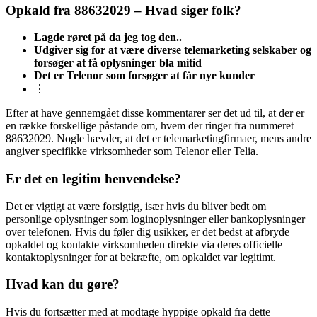
Opkald fra 88632029 – Hvad siger folk?
Lagde røret på da jeg tog den..
Udgiver sig for at være diverse telemarketing selskaber og
forsøger at få oplysninger bla mitid
Det er Telenor som forsøger at får nye kunder
⋮
Efter at have gennemgået disse kommentarer ser det ud til, at der er
en række forskellige påstande om, hvem der ringer fra nummeret
88632029. Nogle hævder, at det er telemarketingfirmaer, mens andre
angiver specifikke virksomheder som Telenor eller Telia.
Er det en legitim henvendelse?
Det er vigtigt at være forsigtig, især hvis du bliver bedt om
personlige oplysninger som loginoplysninger eller bankoplysninger
over telefonen. Hvis du føler dig usikker, er det bedst at afbryde
opkaldet og kontakte virksomheden direkte via deres officielle
kontaktoplysninger for at bekræfte, om opkaldet var legitimt.
Hvad kan du gøre?
Hvis du fortsætter med at modtage hyppige opkald fra dette