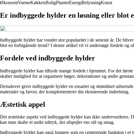
Økonomi
Varme
Køkken
Bolig
Planter
Energi
Belysning
Kunst
Er indbyggede hylder en løsning eller blot 
Indbyggede hylder har vundet stor popularitet i de seneste år. De bliver
blot en forbigående trend? I denne artikel vil vi undersøge fordele og 
Fordele ved indbyggede hylder
Indbyggede hylder kan tilbyde mange fordele i hjemmet. For det første
skaber mulighed for at organisere bøger, dekorationer og andre genstan
Derudover giver indbyggede hylder en ensartet og strømlinet udseende. D
materialer og farver, der komplementerer din eksisterende indretning.
Æstetisk appel
Det æstetiske aspekt ved indbyggede hylder kan ikke undervurderes. De k
kan man skabe et unikt udtryk, der afspejler ens stil og smag.
Indbyggede hylder kan også fungere som en centrerende funktion i et 