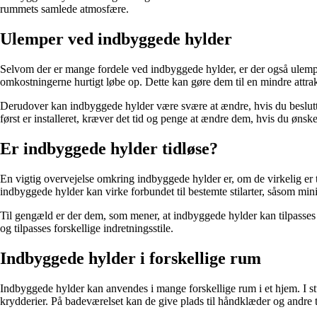
rummets samlede atmosfære.
Ulemper ved indbyggede hylder
Selvom der er mange fordele ved indbyggede hylder, er der også ulemper,
omkostningerne hurtigt løbe op. Dette kan gøre dem til en mindre attra
Derudover kan indbyggede hylder være svære at ændre, hvis du beslutte
først er installeret, kræver det tid og penge at ændre dem, hvis du ønsker
Er indbyggede hylder tidløse?
En vigtig overvejelse omkring indbyggede hylder er, om de virkelig er t
indbyggede hylder kan virke forbundet til bestemte stilarter, såsom min
Til gengæld er der dem, som mener, at indbyggede hylder kan tilpasses t
og tilpasses forskellige indretningsstile.
Indbyggede hylder i forskellige rum
Indbyggede hylder kan anvendes i mange forskellige rum i et hjem. I stue
krydderier. På badeværelset kan de give plads til håndklæder og andre to