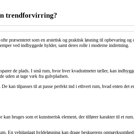
en trendforvirring?
 ofte præsenteret som en æstetisk og praktisk løsning til opbevaring og 
ulemper ved indbyggede hylder, samt deres rolle i moderne indretning.
 sparer de plads. I små rum, hvor hver kvadratmeter tæller, kan indby
de uden at tage væk fra gulvpladsen.
e kan tilpasses til at passe perfekt ind i ethvert rum, hvad enten det e
an bruges som et kunstnerisk element, der tilfører karakter til et rum.
rum. En velplanlagt hyldeløsning kan drage beskuerens opmærksomhed o