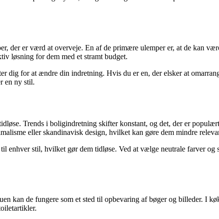
 der er værd at overveje. En af de primære ulemper er, at de kan være d
ktiv løsning for dem med et stramt budget.
r dig for at ændre din indretning. Hvis du er en, der elsker at omarra
 en ny stil.
idløse. Trends i boligindretning skifter konstant, og det, der er populæ
imalisme eller skandinavisk design, hvilket kan gøre dem mindre relevan
il enhver stil, hvilket gør dem tidløse. Ved at vælge neutrale farver og
n kan de fungere som et sted til opbevaring af bøger og billeder. I køkk
iletartikler.