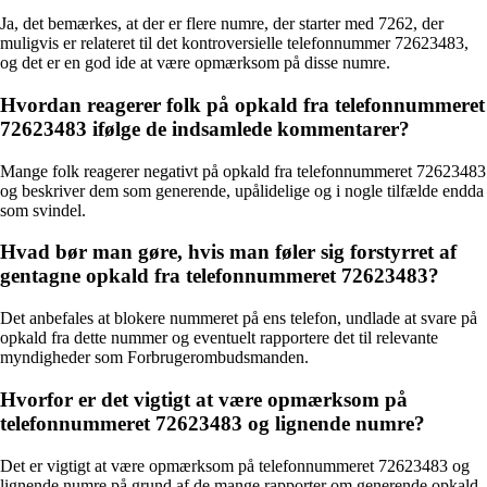
Ja, det bemærkes, at der er flere numre, der starter med 7262, der
muligvis er relateret til det kontroversielle telefonnummer 72623483,
og det er en god ide at være opmærksom på disse numre.
Hvordan reagerer folk på opkald fra telefonnummeret
72623483 ifølge de indsamlede kommentarer?
Mange folk reagerer negativt på opkald fra telefonnummeret 72623483
og beskriver dem som generende, upålidelige og i nogle tilfælde endda
som svindel.
Hvad bør man gøre, hvis man føler sig forstyrret af
gentagne opkald fra telefonnummeret 72623483?
Det anbefales at blokere nummeret på ens telefon, undlade at svare på
opkald fra dette nummer og eventuelt rapportere det til relevante
myndigheder som Forbrugerombudsmanden.
Hvorfor er det vigtigt at være opmærksom på
telefonnummeret 72623483 og lignende numre?
Det er vigtigt at være opmærksom på telefonnummeret 72623483 og
lignende numre på grund af de mange rapporter om generende opkald,