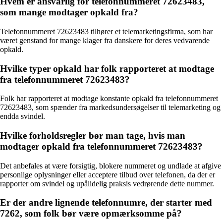
Hvem er ansvarlig for telefonnummeret 72623483,
som mange modtager opkald fra?
Telefonnummeret 72623483 tilhører et telemarketingsfirma, som har
været genstand for mange klager fra danskere for deres vedvarende
opkald.
Hvilke typer opkald har folk rapporteret at modtage
fra telefonnummeret 72623483?
Folk har rapporteret at modtage konstante opkald fra telefonnummeret
72623483, som spænder fra markedsundersøgelser til telemarketing og
endda svindel.
Hvilke forholdsregler bør man tage, hvis man
modtager opkald fra telefonnummeret 72623483?
Det anbefales at være forsigtig, blokere nummeret og undlade at afgive
personlige oplysninger eller acceptere tilbud over telefonen, da der er
rapporter om svindel og upålidelig praksis vedrørende dette nummer.
Er der andre lignende telefonnumre, der starter med
7262, som folk bør være opmærksomme på?