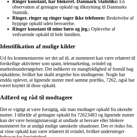
Ringer konstant, har blokeret. Danmark Statistiks:
En
observation af gentagne opkald og tilknytning til Danmarks
Statistik.
Ringer, ringer og ringer tager ikke telefonen:
Beskrivelse af
hyppige opkald uden besvarelse.
Ringer konstant til mine børn og jeg.:
Oplevelse af
vedvarende opkald til hele familien.
Identifikation af mulige kilder
Ud fra kommentarerne ser det ud til, at nummeret kan være relateret til
forskellige aktiviteter som spam, telemarketing, svindel og
markedsundersøgelser. Det indikerer en mangfoldighed af formål bag
opkaldene, hvilket har skabt ærgrelse hos modtagerne. Nogle har
endda oplevet, at lignende numre med samme præfiks, 7262, også har
været knyttet til disse opkald.
Adfærd og råd til modtagere
Det er vigtigt at være forsigtig, når man modtager opkald fra ukendte
numre. I tilfælde af gentagne opkald fra 72623483 og lignende numre
kan det være hensigtsmæssigt at undlade at besvare eller blokere
nummeret for at undgå mulige uønskede situationer. Der er risiko for,
at visse opkald kan være relateret til svindel, hvilket understreger
behovet for forsigtighed.