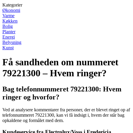
Kategorier
Økonomi
Varme
Køkken
Bolig
Planter
Energi
Belysning
Kunst
Få sandheden om nummeret
79221300 – Hvem ringer?
Bag telefonnummeret 79221300: Hvem
ringer og hvorfor?
Ved at analysere kommentarer fra personer, der er blevet ringet op af
telefonnummeret 79221300, kan vi få indsigt i, hvem der står bag
opkaldene og formålet med dem.
Kundeservice fra Electrolux/Voss i Fredericia