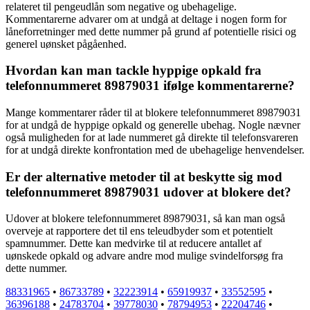
relateret til pengeudlån som negative og ubehagelige.
Kommentarerne advarer om at undgå at deltage i nogen form for
låneforretninger med dette nummer på grund af potentielle risici og
generel uønsket pågåenhed.
Hvordan kan man tackle hyppige opkald fra
telefonnummeret 89879031 ifølge kommentarerne?
Mange kommentarer råder til at blokere telefonnummeret 89879031
for at undgå de hyppige opkald og generelle ubehag. Nogle nævner
også muligheden for at lade nummeret gå direkte til telefonsvareren
for at undgå direkte konfrontation med de ubehagelige henvendelser.
Er der alternative metoder til at beskytte sig mod
telefonnummeret 89879031 udover at blokere det?
Udover at blokere telefonnummeret 89879031, så kan man også
overveje at rapportere det til ens teleudbyder som et potentielt
spamnummer. Dette kan medvirke til at reducere antallet af
uønskede opkald og advare andre mod mulige svindelforsøg fra
dette nummer.
88331965
•
86733789
•
32223914
•
65919937
•
33552595
•
36396188
•
24783704
•
39778030
•
78794953
•
22204746
•