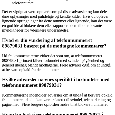
telefonnumre.
Det er vigtigt at være opmærksom på disse advarsler og kun dele
dine oplysninger med pålidelige og kendte kilder. Hvis du oplever
lignende opringninger fra dette nummer eller lignende, kan det være
en god idé at blokere dem eller rapportere dem til de relevante
myndigheder for yderligere undersøgelse.
Hvad er din vurdering af telefonnummeret
89879031 baseret på de modtagne kommentarer?
Ud fra kommentarerne virker det som om, at telefonnummeret
89879031 primært bliver forbundet med svindel, pågåenhed og
generel ubehag blandt modtagerne. Flere advarer også om at undgå
at besvare opkald fra dette nummer.
Hvilke advarsler nævnes specifikt i forbindelse med
telefonnummeret 89879031?
Kommentarerne indeholder advarsler om at undgå at besvare opkald
fra nummeret, da det kan være relateret til svindel, telemarketing og
pågåenhed. Flere brugere opfordrer andre til at blokere nummeret.
Hvordan beskrives telefonnummeret 89879031 i