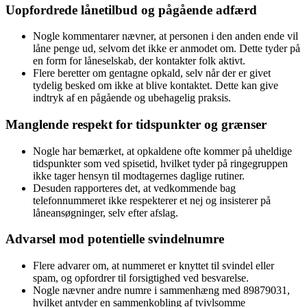
Uopfordrede lånetilbud og pågående adfærd
Nogle kommentarer nævner, at personen i den anden ende vil
låne penge ud, selvom det ikke er anmodet om. Dette tyder på
en form for låneselskab, der kontakter folk aktivt.
Flere beretter om gentagne opkald, selv når der er givet
tydelig besked om ikke at blive kontaktet. Dette kan give
indtryk af en pågående og ubehagelig praksis.
Manglende respekt for tidspunkter og grænser
Nogle har bemærket, at opkaldene ofte kommer på uheldige
tidspunkter som ved spisetid, hvilket tyder på ringegruppen
ikke tager hensyn til modtagernes daglige rutiner.
Desuden rapporteres det, at vedkommende bag
telefonnummeret ikke respekterer et nej og insisterer på
låneansøgninger, selv efter afslag.
Advarsel mod potentielle svindelnumre
Flere advarer om, at nummeret er knyttet til svindel eller
spam, og opfordrer til forsigtighed ved besvarelse.
Nogle nævner andre numre i sammenhæng med 89879031,
hvilket antyder en sammenkobling af tvivlsomme