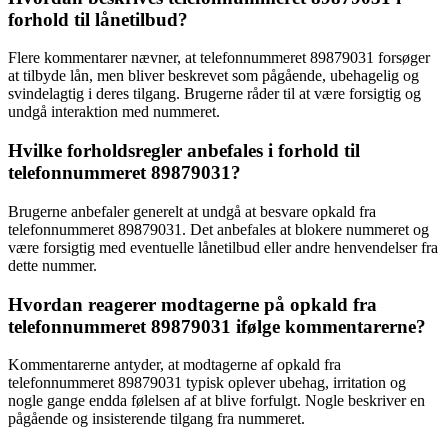
forhold til lånetilbud?
Flere kommentarer nævner, at telefonnummeret 89879031 forsøger
at tilbyde lån, men bliver beskrevet som pågående, ubehagelig og
svindelagtig i deres tilgang. Brugerne råder til at være forsigtig og
undgå interaktion med nummeret.
Hvilke forholdsregler anbefales i forhold til
telefonnummeret 89879031?
Brugerne anbefaler generelt at undgå at besvare opkald fra
telefonnummeret 89879031. Det anbefales at blokere nummeret og
være forsigtig med eventuelle lånetilbud eller andre henvendelser fra
dette nummer.
Hvordan reagerer modtagerne på opkald fra
telefonnummeret 89879031 ifølge kommentarerne?
Kommentarerne antyder, at modtagerne af opkald fra
telefonnummeret 89879031 typisk oplever ubehag, irritation og
nogle gange endda følelsen af at blive forfulgt. Nogle beskriver en
pågående og insisterende tilgang fra nummeret.