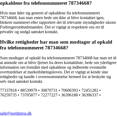
opkaldene fra telefonnummeret 78734668?
Hvis man føler sig generet af opkaldene fra telefonnummeret
78734668, kan man enten bede om ikke at blive kontaktet igen,
blokere nummeret eller rapportere det til relevante myndigheder såsom
Forbrugerombudsmanden. Det er vigtigt at respektere ens ret til
privatliv og undgå uønsket kontakt.
Hvilke rettigheder har man som modtager af opkald
fra telefonnummeret 78734668?
Som modtager af opkald fra telefonnummeret 78734668 har man ret til
at anmode om at blive fjernet fra deres kontaktliste, bede om yderligere
information om formålet med opkaldene og indberette eventuelle
overtrædelser af markedsføringsloven. Det er vigtigt at kende sine
rettigheder og handle i overensstemmelse hermed for at beskytte sig
selv mod uønsket kontakt.
77337818
•
88539979
•
30870731
•
70606393
•
72451282
•
76259735
•
73705877
•
72277227
•
36396188
•
36396337
•
salg@nordpress.dk