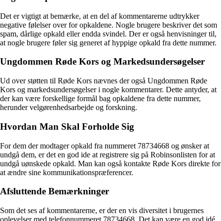
Det er vigtigt at bemærke, at en del af kommentarerne udtrykker
negative følelser over for opkaldene. Nogle brugere beskriver det som
spam, dårlige opkald eller endda svindel. Der er også henvisninger til,
at nogle brugere føler sig generet af hyppige opkald fra dette nummer.
Ungdommen Røde Kors og Markedsundersøgelser
Ud over støtten til Røde Kors nævnes der også Ungdommen Røde
Kors og markedsundersøgelser i nogle kommentarer. Dette antyder, at
der kan være forskellige formål bag opkaldene fra dette nummer,
herunder velgørenhedsarbejde og forskning.
Hvordan Man Skal Forholde Sig
For dem der modtager opkald fra nummeret 78734668 og ønsker at
undgå dem, er det en god ide at registrere sig på Robinsonlisten for at
undgå uønskede opkald. Man kan også kontakte Røde Kors direkte for
at ændre sine kommunikationspræferencer.
Afsluttende Bemærkninger
Som det ses af kommentarerne, er der en vis diversitet i brugernes
oplevelser med telefonnummeret 78734668. Det kan være en god idé