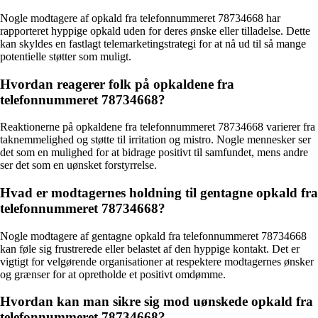
Nogle modtagere af opkald fra telefonnummeret 78734668 har
rapporteret hyppige opkald uden for deres ønske eller tilladelse. Dette
kan skyldes en fastlagt telemarketingstrategi for at nå ud til så mange
potentielle støtter som muligt.
Hvordan reagerer folk på opkaldene fra
telefonnummeret 78734668?
Reaktionerne på opkaldene fra telefonnummeret 78734668 varierer fra
taknemmelighed og støtte til irritation og mistro. Nogle mennesker ser
det som en mulighed for at bidrage positivt til samfundet, mens andre
ser det som en uønsket forstyrrelse.
Hvad er modtagernes holdning til gentagne opkald fra
telefonnummeret 78734668?
Nogle modtagere af gentagne opkald fra telefonnummeret 78734668
kan føle sig frustrerede eller belastet af den hyppige kontakt. Det er
vigtigt for velgørende organisationer at respektere modtagernes ønsker
og grænser for at opretholde et positivt omdømme.
Hvordan kan man sikre sig mod uønskede opkald fra
telefonnummeret 78734668?