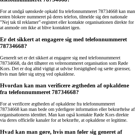
For at undgå uønskede opkald fra telefonnummeret 78734668 kan man
enten blokere nummeret på deres telefon, tilmelde sig den nationale
”Nej tak til reklamer”-registret eller kontakte organisationen direkte for
at anmode om ikke at blive kontaktet igen.
Er det sikkert at engagere sig med telefonnummeret
78734668?
Generelt set er det sikkert at engagere sig med telefonnummeret
78734668, da det tilhører en velrenommeret organisation som Røde
Kors. Det er dog altid vigtigt at udvise forsigtighed og sætte grænser,
hvis man føler sig utryg ved opkaldene.
Hvordan kan man verificere ægtheden af opkaldene
fra telefonnummeret 78734668?
For at verificere ægtheden af opkaldene fra telefonnummeret
78734668 kan man bede om yderligere information eller bekræftelse af
organisationens identitet. Man kan også kontakte Røde Kors direkte
via deres officielle kanaler for at bekræfte, at opkaldene er legitime.
Hvad kan man gøre, hvis man føler sig generet af