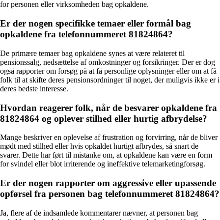
for personen eller virksomheden bag opkaldene.
Er der nogen specifikke temaer eller formål bag
opkaldene fra telefonnummeret 81824864?
De primære temaer bag opkaldene synes at være relateret til
pensionssalg, nedsættelse af omkostninger og forsikringer. Der er dog
også rapporter om forsøg på at få personlige oplysninger eller om at få
folk til at skifte deres pensionsordninger til noget, der muligvis ikke er i
deres bedste interesse.
Hvordan reagerer folk, når de besvarer opkaldene fra
81824864 og oplever stilhed eller hurtig afbrydelse?
Mange beskriver en oplevelse af frustration og forvirring, når de bliver
mødt med stilhed eller hvis opkaldet hurtigt afbrydes, så snart de
svarer. Dette har ført til mistanke om, at opkaldene kan være en form
for svindel eller blot irriterende og ineffektive telemarketingforsøg.
Er der nogen rapporter om aggressive eller upassende
opførsel fra personen bag telefonnummeret 81824864?
Ja, flere af de indsamlede kommentarer nævner, at personen bag