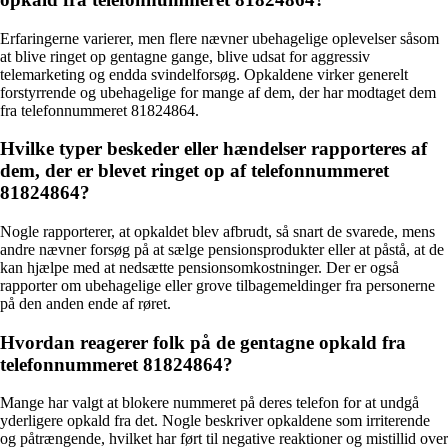
Erfaringerne varierer, men flere nævner ubehagelige oplevelser såsom
at blive ringet op gentagne gange, blive udsat for aggressiv
telemarketing og endda svindelforsøg. Opkaldene virker generelt
forstyrrende og ubehagelige for mange af dem, der har modtaget dem
fra telefonnummeret 81824864.
Hvilke typer beskeder eller hændelser rapporteres af
dem, der er blevet ringet op af telefonnummeret
81824864?
Nogle rapporterer, at opkaldet blev afbrudt, så snart de svarede, mens
andre nævner forsøg på at sælge pensionsprodukter eller at påstå, at de
kan hjælpe med at nedsætte pensionsomkostninger. Der er også
rapporter om ubehagelige eller grove tilbagemeldinger fra personerne
på den anden ende af røret.
Hvordan reagerer folk på de gentagne opkald fra
telefonnummeret 81824864?
Mange har valgt at blokere nummeret på deres telefon for at undgå
yderligere opkald fra det. Nogle beskriver opkaldene som irriterende
og påtrængende, hvilket har ført til negative reaktioner og mistillid over