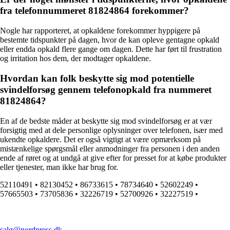
fra telefonnummeret 81824864 forekommer?
Nogle har rapporteret, at opkaldene forekommer hyppigere på
bestemte tidspunkter på dagen, hvor de kan opleve gentagne opkald
eller endda opkald flere gange om dagen. Dette har ført til frustration
og irritation hos dem, der modtager opkaldene.
Hvordan kan folk beskytte sig mod potentielle
svindelforsøg gennem telefonopkald fra nummeret
81824864?
En af de bedste måder at beskytte sig mod svindelforsøg er at vær
forsigtig med at dele personlige oplysninger over telefonen, især med
ukendte opkaldere. Det er også vigtigt at være opmærksom på
mistænkelige spørgsmål eller anmodninger fra personen i den anden
ende af røret og at undgå at give efter for presset for at købe produkter
eller tjenester, man ikke har brug for.
52110491
•
82130452
•
86733615
•
78734640
•
52602249
•
57665503
•
73705836
•
32226719
•
52700926
•
32227519
•
salg@nordpress.dk