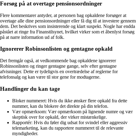
Forsøg på at overtage pensionsordninger
Flere kommentarer antyder, at personen bag opkaldene forsøger at
overtage alle dine pensionsordninger eller få dig til at investere gennem
dem. Det beskrives som insisterende og klart suspekt. Nogle har endda
påstået at ringe fra Finanstilsynet, hvilket virker som et åbenlyst forsøg
på at narre information ud af folk.
Ignorerer Robinsonlisten og gentagne opkald
Det fremgår også, at vedkommende bag opkaldene ignorerer
Robinsonlisten og ringer gentagne gange, selv efter gentagne
afvisninger. Dette er tydeligvis en overtrædelse af reglerne for
telefonsalg og kan være til stor gene for modtagerne.
Handlinger du kan tage
Bloker nummeret: Hvis du ikke ønsker flere opkald fra dette
nummer, kan du blokere det direkte på din telefon.
Vær opmærksom: Vær opmærksom på lignende numre og vær
skeptisk over for opkald, der virker mistænkelige.
Rapportér: Hvis du føler dig udsat for svindel eller aggressiv
telemarketing, kan du rapportere nummeret til de relevante
myndigheder.