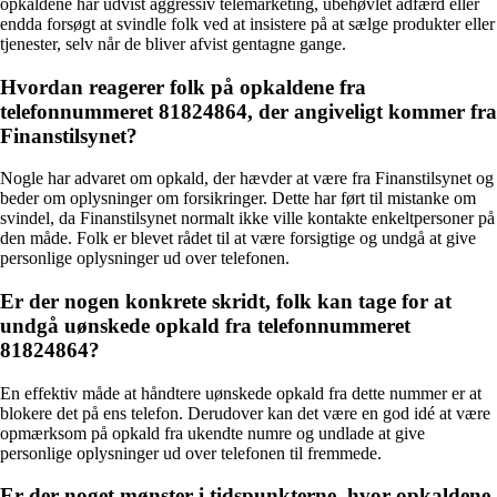
opkaldene har udvist aggressiv telemarketing, ubehøvlet adfærd eller
endda forsøgt at svindle folk ved at insistere på at sælge produkter eller
tjenester, selv når de bliver afvist gentagne gange.
Hvordan reagerer folk på opkaldene fra
telefonnummeret 81824864, der angiveligt kommer fra
Finanstilsynet?
Nogle har advaret om opkald, der hævder at være fra Finanstilsynet og
beder om oplysninger om forsikringer. Dette har ført til mistanke om
svindel, da Finanstilsynet normalt ikke ville kontakte enkeltpersoner på
den måde. Folk er blevet rådet til at være forsigtige og undgå at give
personlige oplysninger ud over telefonen.
Er der nogen konkrete skridt, folk kan tage for at
undgå uønskede opkald fra telefonnummeret
81824864?
En effektiv måde at håndtere uønskede opkald fra dette nummer er at
blokere det på ens telefon. Derudover kan det være en god idé at være
opmærksom på opkald fra ukendte numre og undlade at give
personlige oplysninger ud over telefonen til fremmede.
Er der noget mønster i tidspunkterne, hvor opkaldene