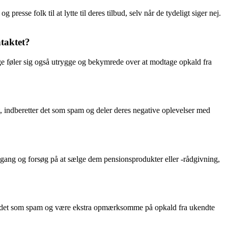
se folk til at lytte til deres tilbud, selv når de tydeligt siger nej.
taktet?
nge føler sig også utrygge og bekymrede over at modtage opkald fra
, indberetter det som spam og deler deres negative oplevelser med
lgang og forsøg på at sælge dem pensionsprodukter eller -rådgivning,
re det som spam og være ekstra opmærksomme på opkald fra ukendte