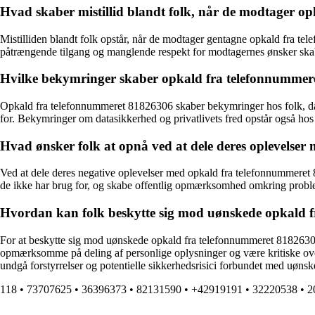
Hvad skaber mistillid blandt folk, når de modtager o
Mistilliden blandt folk opstår, når de modtager gentagne opkald fra te
påtrængende tilgang og manglende respekt for modtagernes ønsker skab
Hvilke bekymringer skaber opkald fra telefonnummer
Opkald fra telefonnummeret 81826306 skaber bekymringer hos folk, da d
for. Bekymringer om datasikkerhed og privatlivets fred opstår også hos 
Hvad ønsker folk at opnå ved at dele deres oplevelse
Ved at dele deres negative oplevelser med opkald fra telefonnummeret 
de ikke har brug for, og skabe offentlig opmærksomhed omkring probl
Hvordan kan folk beskytte sig mod uønskede opkald 
For at beskytte sig mod uønskede opkald fra telefonnummeret 81826306
opmærksomme på deling af personlige oplysninger og være kritiske over 
undgå forstyrrelser og potentielle sikkerhedsrisici forbundet med uøns
118
•
73707625
•
36396373
•
82131590
•
+42919191
•
32220538
•
2