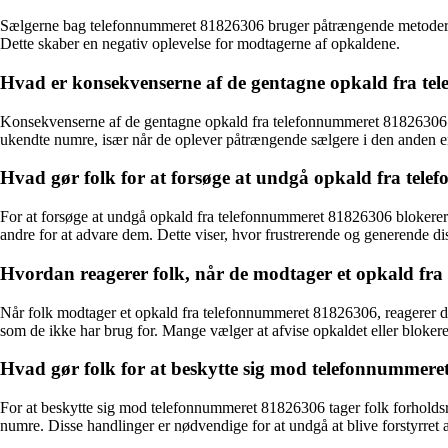
Sælgerne bag telefonnummeret 81826306 bruger påtrængende metoder som at
Dette skaber en negativ oplevelse for modtagerne af opkaldene.
Hvad er konsekvenserne af de gentagne opkald fra tel
Konsekvenserne af de gentagne opkald fra telefonnummeret 81826306 inkl
ukendte numre, især når de oplever påtrængende sælgere i den anden e
Hvad gør folk for at forsøge at undgå opkald fra te
For at forsøge at undgå opkald fra telefonnummeret 81826306 blokerer 
andre for at advare dem. Dette viser, hvor frustrerende og generende di
Hvordan reagerer folk, når de modtager et opkald fr
Når folk modtager et opkald fra telefonnummeret 81826306, reagerer de 
som de ikke har brug for. Mange vælger at afvise opkaldet eller blokere
Hvad gør folk for at beskytte sig mod telefonnummer
For at beskytte sig mod telefonnummeret 81826306 tager folk forhold
numre. Disse handlinger er nødvendige for at undgå at blive forstyrret a