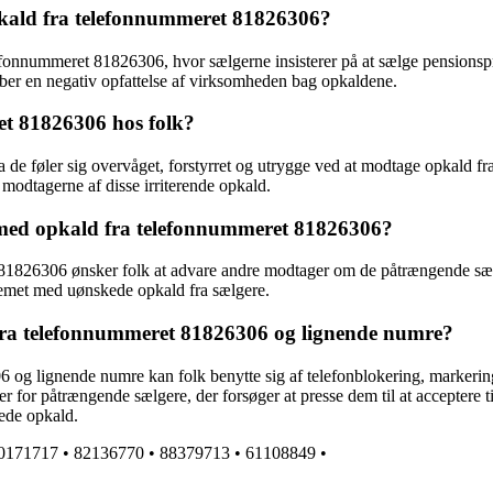
pkald fra telefonnummeret 81826306?
lefonnummeret 81826306, hvor sælgerne insisterer på at sælge pensionsp
er en negativ opfattelse af virksomheden bag opkaldene.
et 81826306 hos folk?
e føler sig overvåget, forstyrret og utrygge ved at modtage opkald fr
modtagerne af disse irriterende opkald.
r med opkald fra telefonnummeret 81826306?
81826306 ønsker folk at advare andre modtager om de påtrængende sælger
emet med uønskede opkald fra sælgere.
fra telefonnummeret 81826306 og lignende numre?
 og lignende numre kan folk benytte sig af telefonblokering, markeri
for påtrængende sælgere, der forsøger at presse dem til at acceptere t
kede opkald.
0171717
•
82136770
•
88379713
•
61108849
•