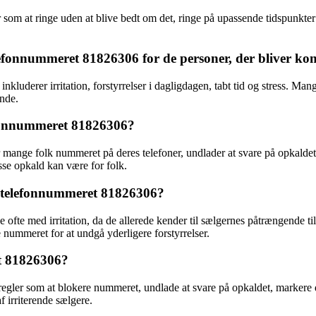
 ringe uden at blive bedt om det, ringe på upassende tidspunkter og pres
efonnummeret 81826306 for de personer, der bliver kon
uderer irritation, forstyrrelser i dagligdagen, tabt tid og stress. Ma
nde.
lefonnummeret 81826306?
mange folk nummeret på deres telefoner, undlader at svare på opkaldet
sse opkald kan være for folk.
a telefonnummeret 81826306?
ofte med irritation, da de allerede kender til sælgernes påtrængende ti
 nummeret for at undgå yderligere forstyrrelser.
et 81826306?
sregler som at blokere nummeret, undlade at svare på opkaldet, marke
f irriterende sælgere.