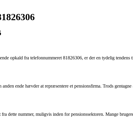
 81826306
6
nde opkald fra telefonnummeret 81826306, er der en tydelig tendens til
 anden ende hævder at repræsentere et pensionsfirma. Trods gentagne af
vitet fra dette nummer, muligvis inden for pensionssektoren. Mange brug