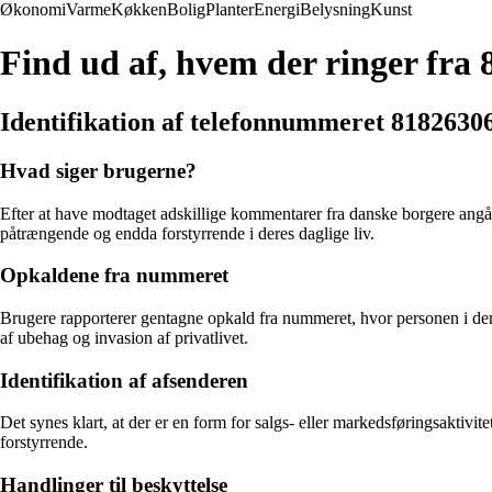
Økonomi
Varme
Køkken
Bolig
Planter
Energi
Belysning
Kunst
Find ud af, hvem der ringer fra
Identifikation af telefonnummeret 8182630
Hvad siger brugerne?
Efter at have modtaget adskillige kommentarer fra danske borgere angåe
påtrængende og endda forstyrrende i deres daglige liv.
Opkaldene fra nummeret
Brugere rapporterer gentagne opkald fra nummeret, hvor personen i den
af ubehag og invasion af privatlivet.
Identifikation af afsenderen
Det synes klart, at der er en form for salgs- eller markedsføringsakti
forstyrrende.
Handlinger til beskyttelse