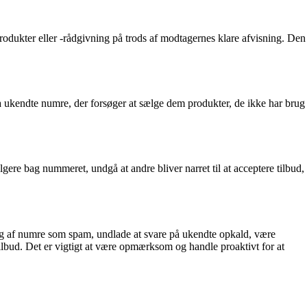
rodukter eller -rådgivning på trods af modtagernes klare afvisning. Den
a ukendte numre, der forsøger at sælge dem produkter, de ikke har brug
e bag nummeret, undgå at andre bliver narret til at acceptere tilbud,
ng af numre som spam, undlade at svare på ukendte opkald, være
ilbud. Det er vigtigt at være opmærksom og handle proaktivt for at