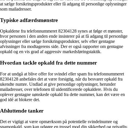
at sælge forsikringsprodukter eller få adgang til personlige oplysninger
som mailadresser.
Typiske adfærdsmønstre
Opkaldene fra telefonnummeret 82304128 synes at følge et mønster,
hvor personen i den anden ende insisterer på at få adgang til personlige
oplysninger eller sælge forsikringsprodukter, selv efter gentagne
afvisninger fra modtagerens side. Der er også rapporter om gentagne
opkald og en vis grad af aggressiv markedsføringstaktik.
Hvordan tackle opkald fra dette nummer
For at undgå at blive offer for svindel eller spam fra telefonnummeret
82304128 anbefales det at være forsigtig, når du besvarer opkald fra
ukendte numre. Undlad at give personlige oplysninger, herunder
mailadresser, over telefonen til uidentificerede opkaldere. Hvis du
oplever gentagne uønskede opkald fra dette nummer, kan det være en
god idé at blokere det.
Afsluttende tanker
Det er vigtigt at være opmærksom på potentielle svindelnumre og
spamopkald, som kan udgøre en trussel mod din sikkerhed og privatliv.