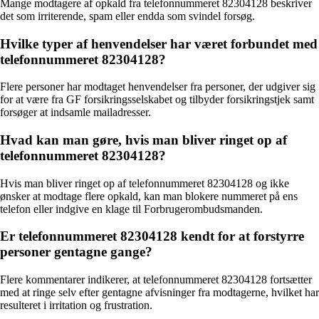
Mange modtagere af opkald fra telefonnummeret 82304128 beskriver
det som irriterende, spam eller endda som svindel forsøg.
Hvilke typer af henvendelser har været forbundet med
telefonnummeret 82304128?
Flere personer har modtaget henvendelser fra personer, der udgiver sig
for at være fra GF forsikringsselskabet og tilbyder forsikringstjek samt
forsøger at indsamle mailadresser.
Hvad kan man gøre, hvis man bliver ringet op af
telefonnummeret 82304128?
Hvis man bliver ringet op af telefonnummeret 82304128 og ikke
ønsker at modtage flere opkald, kan man blokere nummeret på ens
telefon eller indgive en klage til Forbrugerombudsmanden.
Er telefonnummeret 82304128 kendt for at forstyrre
personer gentagne gange?
Flere kommentarer indikerer, at telefonnummeret 82304128 fortsætter
med at ringe selv efter gentagne afvisninger fra modtagerne, hvilket har
resulteret i irritation og frustration.