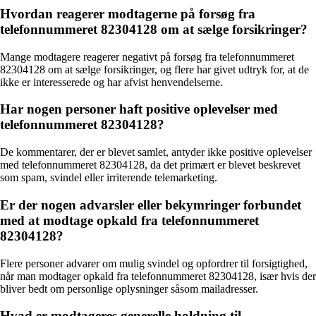
Hvordan reagerer modtagerne på forsøg fra
telefonnummeret 82304128 om at sælge forsikringer?
Mange modtagere reagerer negativt på forsøg fra telefonnummeret
82304128 om at sælge forsikringer, og flere har givet udtryk for, at de
ikke er interesserede og har afvist henvendelserne.
Har nogen personer haft positive oplevelser med
telefonnummeret 82304128?
De kommentarer, der er blevet samlet, antyder ikke positive oplevelser
med telefonnummeret 82304128, da det primært er blevet beskrevet
som spam, svindel eller irriterende telemarketing.
Er der nogen advarsler eller bekymringer forbundet
med at modtage opkald fra telefonnummeret
82304128?
Flere personer advarer om mulig svindel og opfordrer til forsigtighed,
når man modtager opkald fra telefonnummeret 82304128, især hvis der
bliver bedt om personlige oplysninger såsom mailadresser.
Hvad er modtageres generelle holdning til