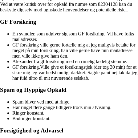
Ved at være kritisk over for opkald fra numre som 82304128 kan du
beskytte dig selv mod uønskede henvendelser og potentielle risici.
GF Forsikring
En svindler, som udgiver sig som GF forsikring. Vil have folks
mailadresser.
GF forsikring ville gerne fortælle mig at jeg muligvis betalte for
meget på min forsikring, han ville gerne have min mailadresse
men ville ikke give ham den.
Alexander fra gf forsikring med en rimelig kedelig stemme.
GF forsikring.Ville give et forsikringstjek (der tog 30 min) for at
sikre mig jeg var bedst muligt dækket. Sagde pænt nej tak da jeg
har fuld tiltro til mit nuværende selskab.
Spam og Hyppige Opkald
Spam bliver ved med at ringe.
Har ringet flere gange tidligere trods min afvisning.
Ringer konstant.
Badringer konstant.
Forsigtighed og Advarsel