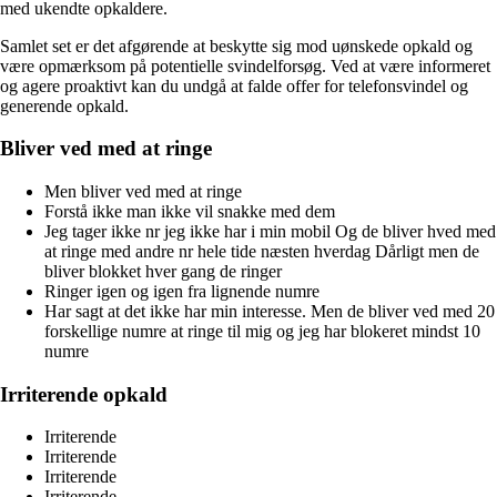
med ukendte opkaldere.
Samlet set er det afgørende at beskytte sig mod uønskede opkald og
være opmærksom på potentielle svindelforsøg. Ved at være informeret
og agere proaktivt kan du undgå at falde offer for telefonsvindel og
generende opkald.
Bliver ved med at ringe
Men bliver ved med at ringe
Forstå ikke man ikke vil snakke med dem
Jeg tager ikke nr jeg ikke har i min mobil Og de bliver hved med
at ringe med andre nr hele tide næsten hverdag Dårligt men de
bliver blokket hver gang de ringer
Ringer igen og igen fra lignende numre
Har sagt at det ikke har min interesse. Men de bliver ved med 20
forskellige numre at ringe til mig og jeg har blokeret mindst 10
numre
Irriterende opkald
Irriterende
Irriterende
Irriterende
Irriterende