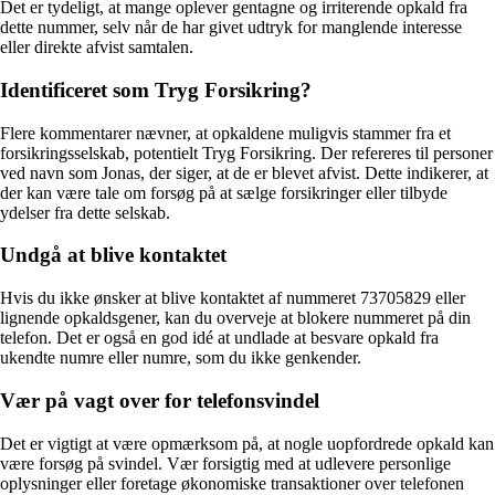
Det er tydeligt, at mange oplever gentagne og irriterende opkald fra
dette nummer, selv når de har givet udtryk for manglende interesse
eller direkte afvist samtalen.
Identificeret som Tryg Forsikring?
Flere kommentarer nævner, at opkaldene muligvis stammer fra et
forsikringsselskab, potentielt Tryg Forsikring. Der refereres til personer
ved navn som Jonas, der siger, at de er blevet afvist. Dette indikerer, at
der kan være tale om forsøg på at sælge forsikringer eller tilbyde
ydelser fra dette selskab.
Undgå at blive kontaktet
Hvis du ikke ønsker at blive kontaktet af nummeret 73705829 eller
lignende opkaldsgener, kan du overveje at blokere nummeret på din
telefon. Det er også en god idé at undlade at besvare opkald fra
ukendte numre eller numre, som du ikke genkender.
Vær på vagt over for telefonsvindel
Det er vigtigt at være opmærksom på, at nogle uopfordrede opkald kan
være forsøg på svindel. Vær forsigtig med at udlevere personlige
oplysninger eller foretage økonomiske transaktioner over telefonen