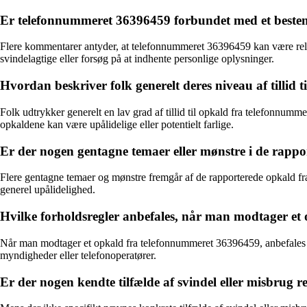
Er telefonnummeret 36396459 forbundet med et bestemt 
Flere kommentarer antyder, at telefonnummeret 36396459 kan være relate
svindelagtige eller forsøg på at indhente personlige oplysninger.
Hvordan beskriver folk generelt deres niveau af tillid
Folk udtrykker generelt en lav grad af tillid til opkald fra telefonnumm
opkaldene kan være upålidelige eller potentielt farlige.
Er der nogen gentagne temaer eller mønstre i de rapp
Flere gentagne temaer og mønstre fremgår af de rapporterede opkald fr
generel upålidelighed.
Hvilke forholdsregler anbefales, når man modtager e
Når man modtager et opkald fra telefonnummeret 36396459, anbefales de
myndigheder eller telefonoperatører.
Er der nogen kendte tilfælde af svindel eller misbrug 