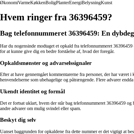
Økonomi
Varme
Køkken
Bolig
Planter
Energi
Belysning
Kunst
Hvem ringer fra 36396459?
Bag telefonnummeret 36396459: En dybdegå
Har du nogensinde modtaget et opkald fra telefonnummeret 36396459 o
for at kunne give dig en bedre forståelse af, hvad der foregår.
Opkaldsmønster og advarselssignaler
Efter at have gennemgået kommentarerne fra personer, der har været i 
henvendelserne som ubehagelige og påtrængende. Flere advarer endda o
Ukendt identitet og formål
Det er fortsat uklart, hvem der står bag telefonnummeret 36396459 og h
andre advarer om mulig svindel eller spam.
Beskyt dig selv
Uanset baggrunden for opkaldene fra dette nummer er det vigtigt at b