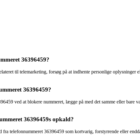
nnummeret 36396459?
eret til telemarketing, forsøg på at indhente personlige oplysninger ell
nnummeret 36396459?
6459 ved at blokere nummeret, lægge på med det samme eller bare være
nnummeret 36396459s opkald?
ald fra telefonnummeret 36396459 som kortvarig, forstyrrende eller end