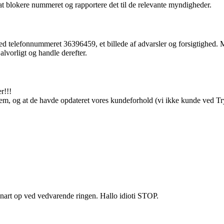
t blokere nummeret og rapportere det til de relevante myndigheder.
ed telefonnummeret 36396459, et billede af advarsler og forsigtighed. M
 alvorligt og handle derefter.
r!!!
 dem, og at de havde opdateret vores kundeforhold (vi ikke kunde ved 
snart op ved vedvarende ringen. Hallo idioti STOP.