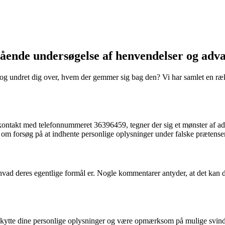
ende undersøgelse af henvendelser og adva
g undret dig over, hvem der gemmer sig bag den? Vi har samlet en ræk
kontakt med telefonnummeret 36396459, tegner der sig et mønster af adv
m forsøg på at indhente personlige oplysninger under falske prætenser
vad deres egentlige formål er. Nogle kommentarer antyder, at det kan dr
eskytte dine personlige oplysninger og være opmærksom på mulige svind