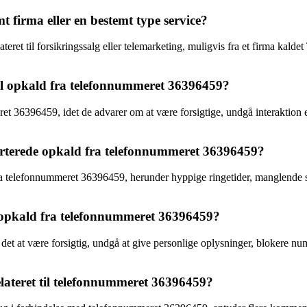
firma eller en bestemt type service?
ret til forsikringssalg eller telemarketing, muligvis fra et firma kald
 til opkald fra telefonnummeret 36396459?
eret 36396459, idet de advarer om at være forsigtige, undgå interaktion 
orterede opkald fra telefonnummeret 36396459?
a telefonnummeret 36396459, herunder hyppige ringetider, manglende sv
t opkald fra telefonnummeret 36396459?
t at være forsigtig, undgå at give personlige oplysninger, blokere num
relateret til telefonnummeret 36396459?