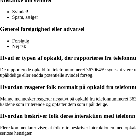
Mistanke om svindel
Svindel!
Spam, sælger
Generel forsigtighed eller advarsel
Forsigtig
Nej tak
Hvad er typen af ​​opkald, der rapporteres fra telefo
De rapporterede opkald fra telefonnummeret 36396459 synes at være relat
upålidelige eller endda potentielle svindel forsøg.
Hvordan reagerer folk normalt på opkald fra telefo
Mange mennesker reagerer negativt på opkald fra telefonnummeret 3639
kaldene som irriterende og opfatter dem som upålidelige.
Hvordan beskriver folk deres interaktion med telefo
Flere kommentarer viser, at folk ofte beskriver interaktionen med opk
seriøse hensigter.