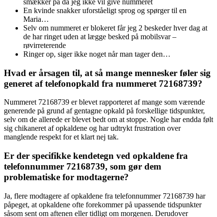
smækker på da jeg ikke vil give nummeret
En kvinde snakker uforståeligt sprog og spørger til en
Maria…
Selv om nummeret er blokeret får jeg 2 beskeder hver dag at
de har ringet uden at lægge besked på mobilsvar –
røvirreterende
Ringer op, siger ikke noget når man tager den…
Hvad er årsagen til, at så mange mennesker føler sig
generet af telefonopkald fra nummeret 72168739?
Nummeret 72168739 er blevet rapporteret af mange som værende
generende på grund af gentagne opkald på forskellige tidspunkter,
selv om de allerede er blevet bedt om at stoppe. Nogle har endda følt
sig chikaneret af opkaldene og har udtrykt frustration over
manglende respekt for et klart nej tak.
Er der specifikke kendetegn ved opkaldene fra
telefonnummer 72168739, som gør dem
problematiske for modtagerne?
Ja, flere modtagere af opkaldene fra telefonnummer 72168739 har
påpeget, at opkaldene ofte forekommer på upassende tidspunkter
såsom sent om aftenen eller tidligt om morgenen. Derudover