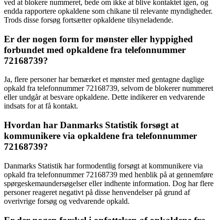
ved at blokere nummeret, bede om ikke at blive kontaktet igen, og
endda rapportere opkaldene som chikane til relevante myndigheder.
Trods disse forsøg fortsætter opkaldene tilsyneladende.
Er der nogen form for mønster eller hyppighed
forbundet med opkaldene fra telefonnummer
72168739?
Ja, flere personer har bemærket et mønster med gentagne daglige
opkald fra telefonnummer 72168739, selvom de blokerer nummeret
eller undgår at besvare opkaldene. Dette indikerer en vedvarende
indsats for at få kontakt.
Hvordan har Danmarks Statistik forsøgt at
kommunikere via opkaldene fra telefonnummer
72168739?
Danmarks Statistik har formodentlig forsøgt at kommunikere via
opkald fra telefonnummer 72168739 med henblik på at gennemføre
spørgeskemaundersøgelser eller indhente information. Dog har flere
personer reageret negativt på disse henvendelser på grund af
overivrige forsøg og vedvarende opkald.