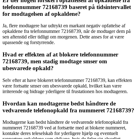
Er der nogen forskel i opfattelsen af opkaldene fra
telefonnummer 72168739 baseret på tidsintervallet
for modtagelsen af opkaldene?
Ja, flere modtagere har udtrykt en markant negativ opfattelse af
opkaldene fra telefonnummer 72168739, når de modtager dem på
sen aftenstid eller tidligt om morgenen. Dette anses for at være
upassende og forstyrrende.
Hvad er effekten af at blokere telefonnummer
72168739, men stadig modtage smser om
ubesvarede opkald?
Selv efter at have blokeret telefonnummer 72168739, kan effekten
være fortsatte smser om ubesvarede opkald, hvilket kan være
irriterende og bidrage yderligere til frustationen hos modtageren.
Hvordan kan modtagerne bedst håndtere de
vedvarende telefonopkald fra nummeret 72168739?
Modtagerne kan bedst håndtere de vedvarende telefonopkald fra
nummeret 72168739 ved at fortsætte med at blokere nummeret,
kontakte deres teleselskab for yderligere hjælp og eventuelt
rapportere opkaldene som chikane, hvis de føler sig alvorligt