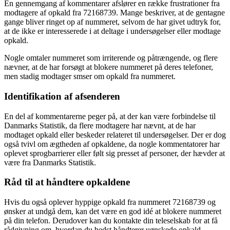
En gennemgang af kommentarer afslører en række frustrationer fra
modtagere af opkald fra 72168739. Mange beskriver, at de gentagne
gange bliver ringet op af nummeret, selvom de har givet udtryk for,
at de ikke er interesserede i at deltage i undersøgelser eller modtage
opkald.
Nogle omtaler nummeret som irriterende og påtrængende, og flere
nævner, at de har forsøgt at blokere nummeret på deres telefoner,
men stadig modtager smser om opkald fra nummeret.
Identifikation af afsenderen
En del af kommentarerne peger på, at der kan være forbindelse til
Danmarks Statistik, da flere modtagere har nævnt, at de har
modtaget opkald eller beskeder relateret til undersøgelser. Der er dog
også tvivl om ægtheden af opkaldene, da nogle kommentatorer har
oplevet sprogbarrierer eller følt sig presset af personer, der hævder at
være fra Danmarks Statistik.
Råd til at håndtere opkaldene
Hvis du også oplever hyppige opkald fra nummeret 72168739 og
ønsker at undgå dem, kan det være en god idé at blokere nummeret
på din telefon. Derudover kan du kontakte din teleselskab for at få
rådgivning om, hvordan du bedst håndterer uønskede opkald.