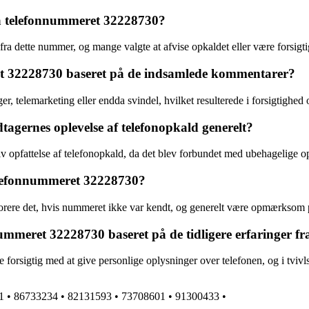
ra telefonnummeret 32228730?
ra dette nummer, og mange valgte at afvise opkaldet eller være forsigti
ret 32228730 baseret på de indsamlede kommentarer?
er, telemarketing eller endda svindel, hvilket resulterede i forsigtighed
gernes oplevelse af telefonopkald generelt?
 opfattelse af telefonopkald, da det blev forbundet med ubehagelige op
 telefonnummeret 32228730?
norere det, hvis nummeret ikke var kendt, og generelt være opmærksom p
mmeret 32228730 baseret på de tidligere erfaringer f
sigtig med at give personlige oplysninger over telefonen, og i tvivls
1
•
86733234
•
82131593
•
73708601
•
91300433
•