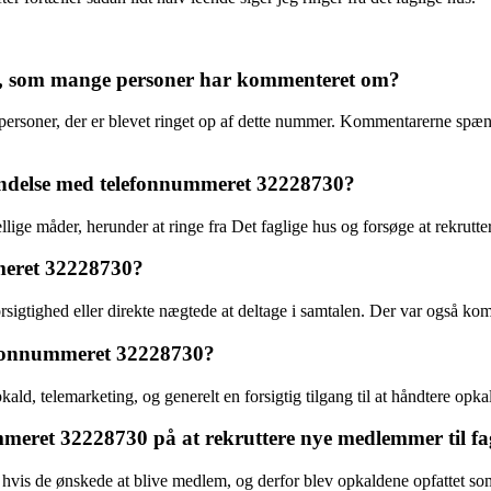
, som mange personer har kommenteret om?
ersoner, der er blevet ringet op af dette nummer. Kommentarerne spæn
rbindelse med telefonnummeret 32228730?
ellige måder, herunder at ringe fra Det faglige hus og forsøge at rekrut
meret 32228730?
igtighed eller direkte nægtede at deltage i samtalen. Der var også ko
elefonnummeret 32228730?
d, telemarketing, og generelt en forsigtig tilgang til at håndtere opka
mmeret 32228730 på at rekruttere nye medlemmer til fa
g, hvis de ønskede at blive medlem, og derfor blev opkaldene opfattet 