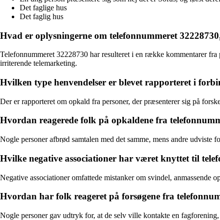
Det faglige hus
Det faglig hus
Hvad er oplysningerne om telefonnummeret 32228730
Telefonnummeret 32228730 har resulteret i en række kommentarer fra p
irriterende telemarketing.
Hvilken type henvendelser er blevet rapporteret i fo
Der er rapporteret om opkald fra personer, der præsenterer sig på forsk
Hvordan reagerede folk på opkaldene fra telefonnum
Nogle personer afbrød samtalen med det samme, mens andre udviste fors
Hvilke negative associationer har været knyttet til t
Negative associationer omfattede mistanker om svindel, anmassende opkal
Hvordan har folk reageret på forsøgene fra telefonnu
Nogle personer gav udtryk for, at de selv ville kontakte en fagforenin