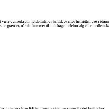
t være opmærksom, fordomsfri og kritisk overfor hensigten bag sådann
e grænser, når det kommer til at deltage i telefonsalg eller medlemska
r fortæller sådan lidt halv leende siger jeg ringer fra det faglige hus.