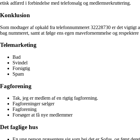
etisk adfærd i forbindelse med telefonsalg og medlemsrekruttering.
Konklusion
Som modtager af opkald fra telefonnummeret 32228730 er det vigtigt a
bag nummeret, samt at følge ens egen mavefornemmelse og respektere sin
Telemarketing
Bad
Svindel
Forsigtig
Spam
Fagforening
Tak, jeg er medlem af en rigtig fagforening.
Fagforeninger sælger
Fagforening
Forsøger at få nye medlemmer
Det faglige hus
En ung person præsentere sig som hej det er Sofus, og først derefte