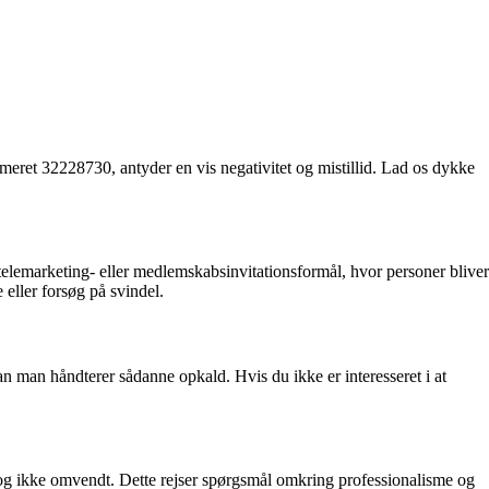
ret 32228730, antyder en vis negativitet og mistillid. Lad os dykke
telemarketing- eller medlemskabsinvitationsformål, hvor personer bliver
eller forsøg på svindel.
 man håndterer sådanne opkald. Hvis du ikke er interesseret i at
m og ikke omvendt. Dette rejser spørgsmål omkring professionalisme og