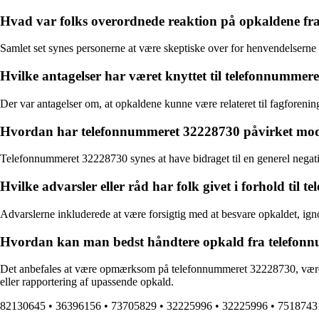
Hvad var folks overordnede reaktion på opkaldene f
Samlet set synes personerne at være skeptiske over for henvendelserne f
Hvilke antagelser har været knyttet til telefonnumme
Der var antagelser om, at opkaldene kunne være relateret til fagforening
Hvordan har telefonnummeret 32228730 påvirket modta
Telefonnummeret 32228730 synes at have bidraget til en generel negativ
Hvilke advarsler eller råd har folk givet i forhold til
Advarslerne inkluderede at være forsigtig med at besvare opkaldet, ig
Hvordan kan man bedst håndtere opkald fra telefonnu
Det anbefales at være opmærksom på telefonnummeret 32228730, være for
eller rapportering af upassende opkald.
82130645
•
36396156
•
73705829
•
32225996
•
32225996
•
7518743