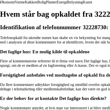
Økonomi
Varme
Køkken
Bolig
Planter
Energi
Belysning
Kunst
Hvem står bag opkaldet fra 322
Identifikation af telefonnummer 32228730:
Telefonopkald fra ukendte numre kan skabe en vis bekymring for mange,
ned i analysen af disse kommentarer for at identificere, hvem der står 
Det faglige hus: En mulig kilde til opkaldene
Flere af kommentarerne refererer til et firma ved navn Det faglige hus,
spurgt, om de er medlem af en fagforening eller A-kasse. Der er også in
Forsigtighed anbefales ved modtagelse af opkald fra 
Da flere kommentarer udtrykker forsigtighed og mistillid overfor opka
deltage i telemarketing eller medlemskabsforhør, kan det være en god idé
Er der behov for at kontakte Det faglige hus direkte?
Nogle kommentarer antyder, at hvis man var interesseret i at blive medl