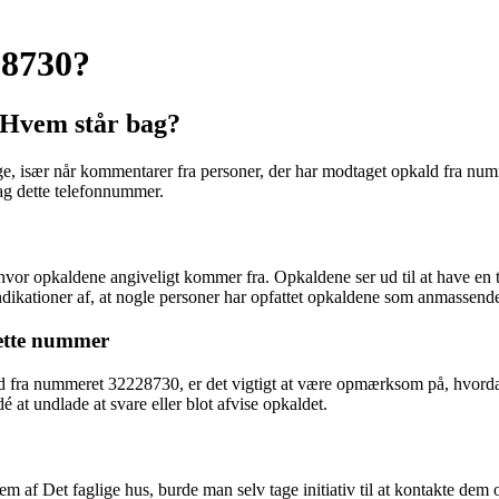
28730?
 Hvem står bag?
 især når kommentarer fra personer, der har modtaget opkald fra numme
bag dette telefonnummer.
 hvor opkaldene angiveligt kommer fra. Opkaldene ser ud til at have en 
dikationer af, at nogle personer har opfattet opkaldene som anmassende 
dette nummer
ld fra nummeret 32228730, er det vigtigt at være opmærksom på, hvordan
 at undlade at svare eller blot afvise opkaldet.
em af Det faglige hus, burde man selv tage initiativ til at kontakte de