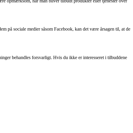
ære opmærksom, når man bliver tilbudt produkter eller tjenester over
dem på sociale medier såsom Facebook, kan det være årsagen til, at de
nger behandles forsvarligt. Hvis du ikke er interesseret i tilbuddene