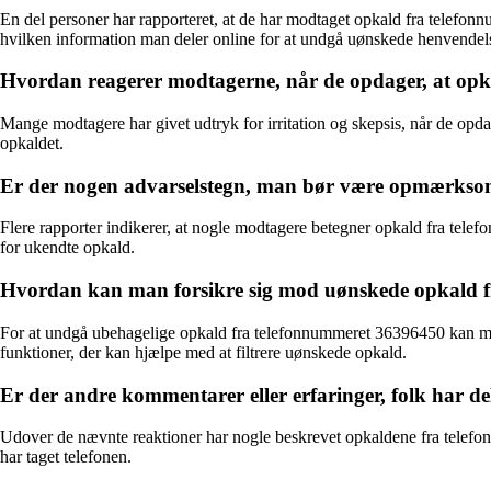
En del personer har rapporteret, at de har modtaget opkald fra telefo
hvilken information man deler online for at undgå uønskede henvendels
Hvordan reagerer modtagerne, når de opdager, at op
Mange modtagere har givet udtryk for irritation og skepsis, når de op
opkaldet.
Er der nogen advarselstegn, man bør være opmærkso
Flere rapporter indikerer, at nogle modtagere betegner opkald fra telef
for ukendte opkald.
Hvordan kan man forsikre sig mod uønskede opkald 
For at undgå ubehagelige opkald fra telefonnummeret 36396450 kan man 
funktioner, der kan hjælpe med at filtrere uønskede opkald.
Er der andre kommentarer eller erfaringer, folk har 
Udover de nævnte reaktioner har nogle beskrevet opkaldene fra telefo
har taget telefonen.