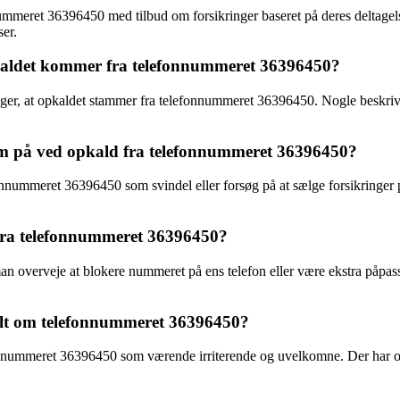
nnummeret 36396450 med tilbud om forsikringer baseret på deres deltag
er.
kaldet kommer fra telefonnummeret 36396450?
dager, at opkaldet stammer fra telefonnummeret 36396450. Nogle beskriv
m på ved opkald fra telefonnummeret 36396450?
onnummeret 36396450 som svindel eller forsøg på at sælge forsikringer p
fra telefonnummeret 36396450?
overveje at blokere nummeret på ens telefon eller være ekstra påpasse
delt om telefonnummeret 36396450?
nnummeret 36396450 som værende irriterende og uvelkomne. Der har også