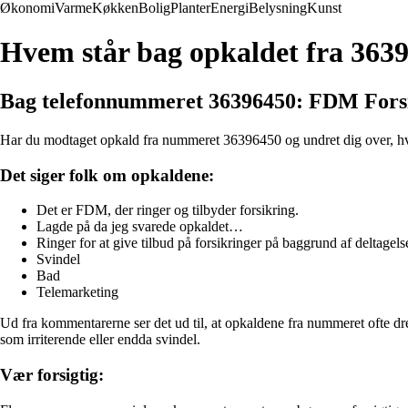
Økonomi
Varme
Køkken
Bolig
Planter
Energi
Belysning
Kunst
Hvem står bag opkaldet fra 363
Bag telefonnummeret 36396450: FDM Fors
Har du modtaget opkald fra nummeret 36396450 og undret dig over, hvem 
Det siger folk om opkaldene:
Det er FDM, der ringer og tilbyder forsikring.
Lagde på da jeg svarede opkaldet…
Ringer for at give tilbud på forsikringer på baggrund af deltage
Svindel
Bad
Telemarketing
Ud fra kommentarerne ser det ud til, at opkaldene fra nummeret ofte d
som irriterende eller endda svindel.
Vær forsigtig: