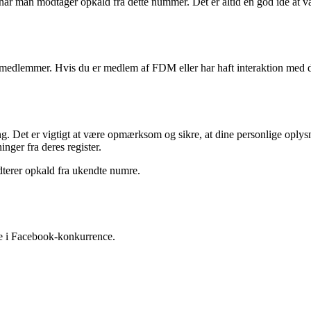
når man modtager opkald fra dette nummer. Det er altid en god idé at v
es medlemmer. Hvis du er medlem af FDM eller har haft interaktion med 
. Det er vigtigt at være opmærksom og sikre, at dine personlige oplysni
nger fra deres register.
dterer opkald fra ukendte numre.
lse i Facebook-konkurrence.