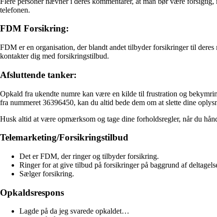
Flere personer nævner i deres kommentarer, at man bør være forsigtig, 
telefonen.
FDM Forsikring:
FDM er en organisation, der blandt andet tilbyder forsikringer til der
kontakter dig med forsikringstilbud.
Afsluttende tanker:
Opkald fra ukendte numre kan være en kilde til frustration og bekymring
fra nummeret 36396450, kan du altid bede dem om at slette dine oplysni
Husk altid at være opmærksom og tage dine forholdsregler, når du hån
Telemarketing/Forsikringstilbud
Det er FDM, der ringer og tilbyder forsikring.
Ringer for at give tilbud på forsikringer på baggrund af deltage
Sælger forsikring.
Opkaldsrespons
Lagde på da jeg svarede opkaldet…