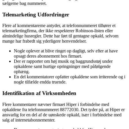
sælgerne bag nummeret.
Telemarketing Udfordringer
Flere af kommentarerne antyder, at telefonnummeret tilhører et
telemarketingfirma, der ikke respekterer Robinson-listen eller
almindelige husregler. Dette har ført til gentagne opkald, selvom
mange har frabedt sig yderligere henvendelser.
Nogle oplever at blive ringet op dagligt, selv efter at have
opsagt deres abonnement hos firmaet.
Der er rapporter om høj musik og baggrundsstøj under
opkaldene samt hurtige opringninger med påfølgende
ophæng.
En del kommentatorer opfatter opkaldene som irriterende og i
nogle tilfælde endda truende.
Identifikation af Virksomheden
Flere kommentarer nævner firmaet Hiper i forbindelse med
opkaldene fra telefonnummeret 88772030. Det tyder på, at Hiper er
ansvarlig for en del af de uønskede opkald, især i forbindelse med
salg af internetabonnementer.