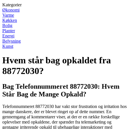
Kategorier
Økonomi
Varme
Køkken
Bolig
Planter
Energi
Belysning
Kunst
Hvem står bag opkaldet fra
88772030?
Bag Telefonnummeret 88772030: Hvem
Står Bag de Mange Opkald?
Telefonnummeret 88772030 har vakt stor frustration og irritation hos
mange danskere, der er blevet ringet op af dette nummer. En
gennemgang af kommentarer viser, at der er en række forskellige
oplevelser med opkaldene, der spænder fra telemarketing og
gentagne irriterende opkald til ubehagelige interaktioner med