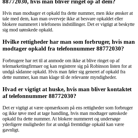
88772030, hvis man bliver ringet op af dem?
Hvis man modtager et opkald fra dette nummer, men ikke ønsker at
tale med dem, kan man overveje ikke at besvare opkaldet eller
blokere nummeret i telefonens indstillinger. Det er vigtigt at beskytte
sig mod uønskede opkald.
Hvilke rettigheder har man som forbruger, hvis man
modtager opkald fra telefonnummer 88772030?
Forbrugere har ret til at anmode om ikke at blive ringet op af
telemarketingfirmaer og kan registrere sig på Robinson listen for at
undgå sådanne opkald. Hvis man føler sig generet af opkald fra
dette nummer, kan man klage til de relevante myndigheder.
Hvad er vigtigt at huske, hvis man bliver kontaktet
af telefonnummer 88772030?
Det er vigtigt at være opmærksom på ens rettigheder som forbruger
og ikke tøve med at tage handling, hvis man modtager uønskede
opkald fra dette nummer. At blokere nummeret og undersøge
yderligere muligheder for at undgå fremtidige opkald kan være
gavnligt.