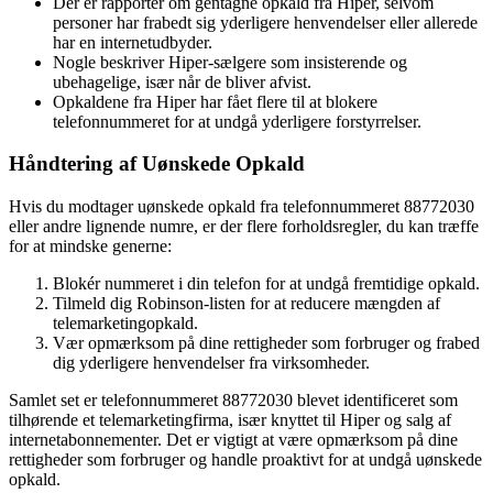
Der er rapporter om gentagne opkald fra Hiper, selvom
personer har frabedt sig yderligere henvendelser eller allerede
har en internetudbyder.
Nogle beskriver Hiper-sælgere som insisterende og
ubehagelige, især når de bliver afvist.
Opkaldene fra Hiper har fået flere til at blokere
telefonnummeret for at undgå yderligere forstyrrelser.
Håndtering af Uønskede Opkald
Hvis du modtager uønskede opkald fra telefonnummeret 88772030
eller andre lignende numre, er der flere forholdsregler, du kan træffe
for at mindske generne:
Blokér nummeret i din telefon for at undgå fremtidige opkald.
Tilmeld dig Robinson-listen for at reducere mængden af
telemarketingopkald.
Vær opmærksom på dine rettigheder som forbruger og frabed
dig yderligere henvendelser fra virksomheder.
Samlet set er telefonnummeret 88772030 blevet identificeret som
tilhørende et telemarketingfirma, især knyttet til Hiper og salg af
internetabonnementer. Det er vigtigt at være opmærksom på dine
rettigheder som forbruger og handle proaktivt for at undgå uønskede
opkald.