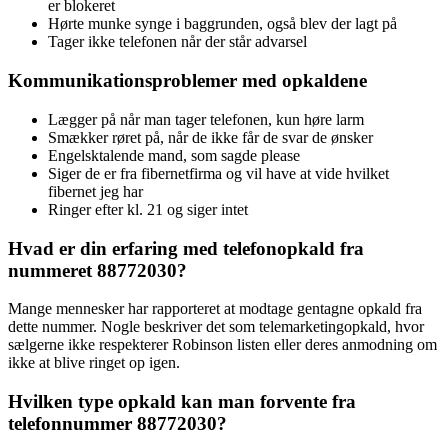
er blokeret
Hørte munke synge i baggrunden, også blev der lagt på
Tager ikke telefonen når der står advarsel
Kommunikationsproblemer med opkaldene
Lægger på når man tager telefonen, kun høre larm
Smækker røret på, når de ikke får de svar de ønsker
Engelsktalende mand, som sagde please
Siger de er fra fibernetfirma og vil have at vide hvilket
fibernet jeg har
Ringer efter kl. 21 og siger intet
Hvad er din erfaring med telefonopkald fra
nummeret 88772030?
Mange mennesker har rapporteret at modtage gentagne opkald fra
dette nummer. Nogle beskriver det som telemarketingopkald, hvor
sælgerne ikke respekterer Robinson listen eller deres anmodning om
ikke at blive ringet op igen.
Hvilken type opkald kan man forvente fra
telefonnummer 88772030?