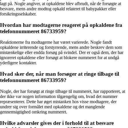
lagt på. Nogle angiver, at opkaldene blev afbrudt, når de forsøgte at
besvare, mens andre modtog opkald relateret til babypakker eller
forsikringsselskaber.
Hvordan har modtagerne reageret på opkaldene fra
telefonnummeret 86733959?
Reaktionerne fra modtagerne har været varierede. Nogle fandt
opkaldene irriterende og forstyrrende, mens andre beskrev dem som
mistænkelige eller endda forsøg på svindel. Der er også dem, der har
ignoreret opkaldene eller forsøgt at blokere nummeret for at undgå
yderligere kontakter.
Hvad sker der, når man forsøger at ringe tilbage til
telefonnummeret 86733959?
Nogle, der har forsøgt at ringe tilbage til nummeret, har rapporteret, at
der ikke var nogen information tilgængelig om, hvad det nummer
repræsenterer. Dette har øget mistanken hos visse modtagere, der
undrer sig over formålet med opkaldene og det manglende
gennemsigtighed omkring nummeret.
Hvilke advarsler gives der i forhold til at besvare