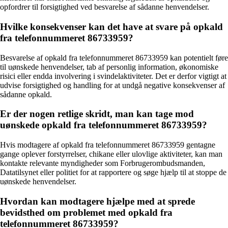
opfordrer til forsigtighed ved besvarelse af sådanne henvendelser.
Hvilke konsekvenser kan det have at svare på opkald
fra telefonnummeret 86733959?
Besvarelse af opkald fra telefonnummeret 86733959 kan potentielt føre
til uønskede henvendelser, tab af personlig information, økonomiske
risici eller endda involvering i svindelaktiviteter. Det er derfor vigtigt at
udvise forsigtighed og handling for at undgå negative konsekvenser af
sådanne opkald.
Er der nogen retlige skridt, man kan tage mod
uønskede opkald fra telefonnummeret 86733959?
Hvis modtagere af opkald fra telefonnummeret 86733959 gentagne
gange oplever forstyrrelser, chikane eller ulovlige aktiviteter, kan man
kontakte relevante myndigheder som Forbrugerombudsmanden,
Datatilsynet eller politiet for at rapportere og søge hjælp til at stoppe de
uønskede henvendelser.
Hvordan kan modtagere hjælpe med at sprede
bevidsthed om problemet med opkald fra
telefonnummeret 86733959?