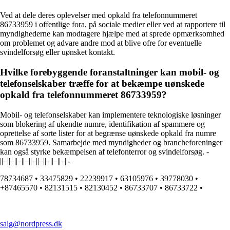
Ved at dele deres oplevelser med opkald fra telefonnummeret
86733959 i offentlige fora, på sociale medier eller ved at rapportere til
myndighederne kan modtagere hjælpe med at sprede opmærksomhed
om problemet og advare andre mod at blive ofre for eventuelle
svindelforsøg eller uønsket kontakt.
Hvilke forebyggende foranstaltninger kan mobil- og
telefonselskaber træffe for at bekæmpe uønskede
opkald fra telefonnummeret 86733959?
Mobil- og telefonselskaber kan implementere teknologiske løsninger
som blokering af ukendte numre, identifikation af spammere og
oprettelse af sorte lister for at begrænse uønskede opkald fra numre
som 86733959. Samarbejde med myndigheder og brancheforeninger
kan også styrke bekæmpelsen af telefonterror og svindelforsøg. -
||–||–||–||–||–||–||–||–||–||-
78734687
•
33475829
•
22239917
•
63105976
•
39778030
•
+87465570
•
82131515
•
82130452
•
86733707
•
86733722
•
salg@nordpress.dk