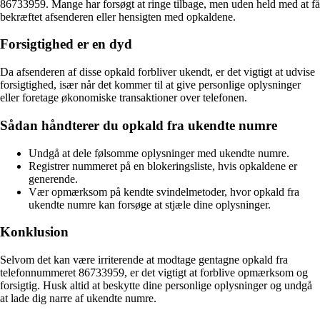
86733959. Mange har forsøgt at ringe tilbage, men uden held med at få
bekræftet afsenderen eller hensigten med opkaldene.
Forsigtighed er en dyd
Da afsenderen af disse opkald forbliver ukendt, er det vigtigt at udvise
forsigtighed, især når det kommer til at give personlige oplysninger
eller foretage økonomiske transaktioner over telefonen.
Sådan håndterer du opkald fra ukendte numre
Undgå at dele følsomme oplysninger med ukendte numre.
Registrer nummeret på en blokeringsliste, hvis opkaldene er
generende.
Vær opmærksom på kendte svindelmetoder, hvor opkald fra
ukendte numre kan forsøge at stjæle dine oplysninger.
Konklusion
Selvom det kan være irriterende at modtage gentagne opkald fra
telefonnummeret 86733959, er det vigtigt at forblive opmærksom og
forsigtig. Husk altid at beskytte dine personlige oplysninger og undgå
at lade dig narre af ukendte numre.