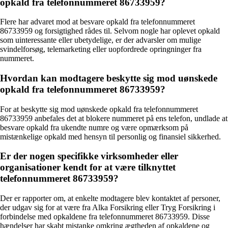
opkald fra telefonnummeret 86733959?
Flere har advaret mod at besvare opkald fra telefonnummeret
86733959 og forsigtighed rådes til. Selvom nogle har oplevet opkald
som uinteressante eller ubetydelige, er der advarsler om mulige
svindelforsøg, telemarketing eller uopfordrede opringninger fra
nummeret.
Hvordan kan modtagere beskytte sig mod uønskede
opkald fra telefonnummeret 86733959?
For at beskytte sig mod uønskede opkald fra telefonnummeret
86733959 anbefales det at blokere nummeret på ens telefon, undlade at
besvare opkald fra ukendte numre og være opmærksom på
mistænkelige opkald med hensyn til personlig og finansiel sikkerhed.
Er der nogen specifikke virksomheder eller
organisationer kendt for at være tilknyttet
telefonnummeret 86733959?
Der er rapporter om, at enkelte modtagere blev kontaktet af personer,
der udgav sig for at være fra Alka Forsikring eller Tryg Forsikring i
forbindelse med opkaldene fra telefonnummeret 86733959. Disse
hændelser har skabt mistanke omkring ægtheden af opkaldene og