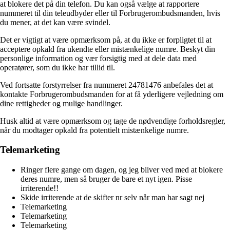
at blokere det på din telefon. Du kan også vælge at rapportere
nummeret til din teleudbyder eller til Forbrugerombudsmanden, hvis
du mener, at det kan være svindel.
Det er vigtigt at være opmærksom på, at du ikke er forpligtet til at
acceptere opkald fra ukendte eller mistænkelige numre. Beskyt din
personlige information og vær forsigtig med at dele data med
operatører, som du ikke har tillid til.
Ved fortsatte forstyrrelser fra nummeret 24781476 anbefales det at
kontakte Forbrugerombudsmanden for at få yderligere vejledning om
dine rettigheder og mulige handlinger.
Husk altid at være opmærksom og tage de nødvendige forholdsregler,
når du modtager opkald fra potentielt mistænkelige numre.
Telemarketing
Ringer flere gange om dagen, og jeg bliver ved med at blokere
deres numre, men så bruger de bare et nyt igen. Pisse
irriterende!!
Skide irriterende at de skifter nr selv når man har sagt nej
Telemarketing
Telemarketing
Telemarketing