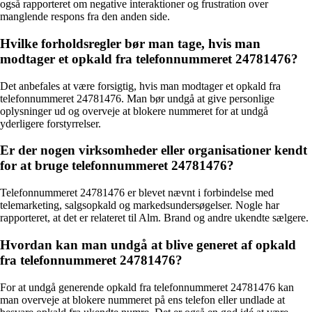
også rapporteret om negative interaktioner og frustration over
manglende respons fra den anden side.
Hvilke forholdsregler bør man tage, hvis man
modtager et opkald fra telefonnummeret 24781476?
Det anbefales at være forsigtig, hvis man modtager et opkald fra
telefonnummeret 24781476. Man bør undgå at give personlige
oplysninger ud og overveje at blokere nummeret for at undgå
yderligere forstyrrelser.
Er der nogen virksomheder eller organisationer kendt
for at bruge telefonnummeret 24781476?
Telefonnummeret 24781476 er blevet nævnt i forbindelse med
telemarketing, salgsopkald og markedsundersøgelser. Nogle har
rapporteret, at det er relateret til Alm. Brand og andre ukendte sælgere.
Hvordan kan man undgå at blive generet af opkald
fra telefonnummeret 24781476?
For at undgå generende opkald fra telefonnummeret 24781476 kan
man overveje at blokere nummeret på ens telefon eller undlade at