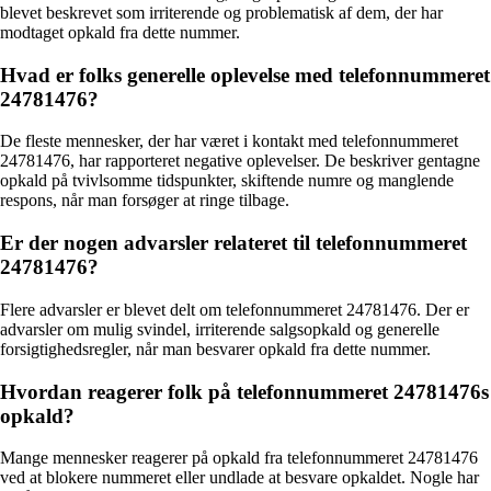
blevet beskrevet som irriterende og problematisk af dem, der har
modtaget opkald fra dette nummer.
Hvad er folks generelle oplevelse med telefonnummeret
24781476?
De fleste mennesker, der har været i kontakt med telefonnummeret
24781476, har rapporteret negative oplevelser. De beskriver gentagne
opkald på tvivlsomme tidspunkter, skiftende numre og manglende
respons, når man forsøger at ringe tilbage.
Er der nogen advarsler relateret til telefonnummeret
24781476?
Flere advarsler er blevet delt om telefonnummeret 24781476. Der er
advarsler om mulig svindel, irriterende salgsopkald og generelle
forsigtighedsregler, når man besvarer opkald fra dette nummer.
Hvordan reagerer folk på telefonnummeret 24781476s
opkald?
Mange mennesker reagerer på opkald fra telefonnummeret 24781476
ved at blokere nummeret eller undlade at besvare opkaldet. Nogle har