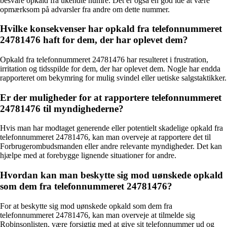
besvare opkald fra ukendte numre. Det er også en god idé at være
opmærksom på advarsler fra andre om dette nummer.
Hvilke konsekvenser har opkald fra telefonnummeret
24781476 haft for dem, der har oplevet dem?
Opkald fra telefonnummeret 24781476 har resulteret i frustration,
irritation og tidsspilde for dem, der har oplevet dem. Nogle har endda
rapporteret om bekymring for mulig svindel eller uetiske salgstaktikker.
Er der muligheder for at rapportere telefonnummeret
24781476 til myndighederne?
Hvis man har modtaget generende eller potentielt skadelige opkald fra
telefonnummeret 24781476, kan man overveje at rapportere det til
Forbrugerombudsmanden eller andre relevante myndigheder. Det kan
hjælpe med at forebygge lignende situationer for andre.
Hvordan kan man beskytte sig mod uønskede opkald
som dem fra telefonnummeret 24781476?
For at beskytte sig mod uønskede opkald som dem fra
telefonnummeret 24781476, kan man overveje at tilmelde sig
Robinsonlisten, være forsigtig med at give sit telefonnummer ud og