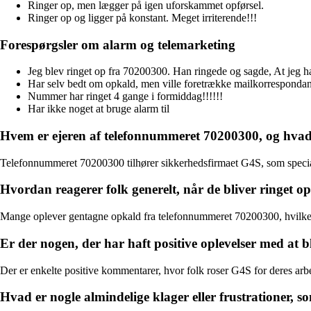
Ringer op, men lægger på igen uforskammet opførsel.
Ringer op og ligger på konstant. Meget irriterende!!!
Forespørgsler om alarm og telemarketing
Jeg blev ringet op fra 70200300. Han ringede og sagde, At jeg 
Har selv bedt om opkald, men ville foretrække mailkorresponda
Nummer har ringet 4 gange i formiddag!!!!!!
Har ikke noget at bruge alarm til
Hvem er ejeren af telefonnummeret 70200300, og hvad
Telefonnummeret 70200300 tilhører sikkerhedsfirmaet G4S, som speciali
Hvordan reagerer folk generelt, når de bliver ringet 
Mange oplever gentagne opkald fra telefonnummeret 70200300, hvilket 
Er der nogen, der har haft positive oplevelser med at
Der er enkelte positive kommentarer, hvor folk roser G4S for deres arbe
Hvad er nogle almindelige klager eller frustrationer, 