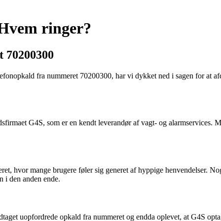
 Hvem ringer?
t 70200300
lefonopkald fra nummeret 70200300, har vi dykket ned i sagen for at a
dsfirmaet G4S, som er en kendt leverandør af vagt- og alarmservices. M
ret, hvor mange brugere føler sig generet af hyppige henvendelser. No
en i den anden ende.
odtaget uopfordrede opkald fra nummeret og endda oplevet, at G4S optager 