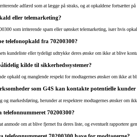
iterende adfærd som at lægge på straks, og at opkaldene fortsætter på t
ld eller telemarketing?
200300 som irriterende spam eller uønsket telemarketing, især hvis opk
ppe telefonopkald fra 70200300?
ts kundeliste eller tydeligt udtrykke deres ønske om ikke at blive konta
idelig kilde til sikkerhedssystemer?
nde opkald og manglende respekt for modtagernes ønsker om ikke at bli
virksomheder som G4S kan kontakte potentielle kunder 
 og markedsføring, herunder at respektere modtagernes ønsker om ikke 
a telefonnummeret 70200300?
t anmode om at blive fjernet fra deres liste, og eventuelt rapportere g
ra telefonnummeret 70200300 have for modtagerne?