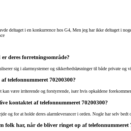
havde deltaget i en konkurrence hos G4, Men jeg har ikke deltaget i no
nce
 er deres forretningsområde?
serer sig i alarmsystemer og sikkerhedsløsninger til både private og 
op af telefonnummeret 70200300?
kan være irriterende og forstyrrende, især hvis opkaldene forekommer
 blive kontaktet af telefonnummeret 70200300?
jde og for at holde deres alarmleverancer i orden. Nogle har selv bedt o
som folk har, når de bliver ringet op af telefonnummere