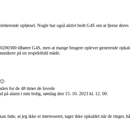
irriterende opførsel. Nogle har også aktivt bedt G4S om at fjerne deres
70200300 tilhører G4S, men at mange brugere oplever generende opkald 
mmunikere på en respektfuld måde.
🙂
inden for de 48 timer de lovede
bud på alarm i min bolig, søndag den 15. 10. 2023 kl. 12. 00.
n fatte, at jeg ikke er interesseret, tager ikke opkaldet når de ringer, hå