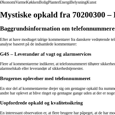
Økonomi
Varme
Køkken
Bolig
Planter
Energi
Belysning
Kunst
Mystiske opkald fra 70200300 –
Baggrundsinformation om telefonnummere
Efter at have modtaget talrige kommentarer fra danskere vedrørende te
analyse baseret på de indsamlede kommentarer:
G4S – Leverandør af vagt og alarmservices
Flere af kommentarerne indikerer, at telefonnummeret tilhører sikkerhe
alarmselskab eller leverandør af sikkerhedstjenester.
Brugernes oplevelser med telefonnummeret
En stor del af kommentarerne drejer sig om gentagne opkald fra numme
andre har oplevet at blive ringet op gentagne gange uden at der er nog
Uopfordrede opkald og kvalitetssikring
En interessant observation er, at flere brugere har påpeget, at de har m