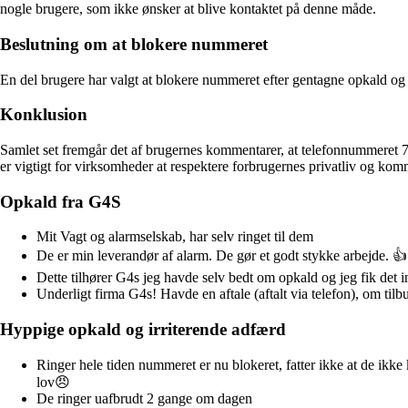
nogle brugere, som ikke ønsker at blive kontaktet på denne måde.
Beslutning om at blokere nummeret
En del brugere har valgt at blokere nummeret efter gentagne opkald og 
Konklusion
Samlet set fremgår det af brugernes kommentarer, at telefonnummeret 
er vigtigt for virksomheder at respektere forbrugernes privatliv og ko
Opkald fra G4S
Mit Vagt og alarmselskab, har selv ringet til dem
De er min leverandør af alarm. De gør et godt stykke arbejde. 
Dette tilhører G4s jeg havde selv bedt om opkald og jeg fik det 
Underligt firma G4s! Havde en aftale (aftalt via telefon), om til
Hyppige opkald og irriterende adfærd
Ringer hele tiden nummeret er nu blokeret, fatter ikke at de ikke ka
lov😠
De ringer uafbrudt 2 gange om dagen