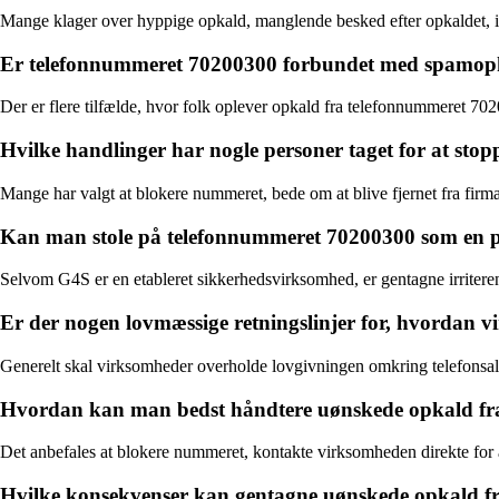
Mange klager over hyppige opkald, manglende besked efter opkaldet, irr
Er telefonnummeret 70200300 forbundet med spamopka
Der er flere tilfælde, hvor folk oplever opkald fra telefonnummeret 70
Hvilke handlinger har nogle personer taget for at sto
Mange har valgt at blokere nummeret, bede om at blive fjernet fra firmae
Kan man stole på telefonnummeret 70200300 som en pål
Selvom G4S er en etableret sikkerhedsvirksomhed, er gentagne irritere
Er der nogen lovmæssige retningslinjer for, hvordan 
Generelt skal virksomheder overholde lovgivningen omkring telefonsalg
Hvordan kan man bedst håndtere uønskede opkald fr
Det anbefales at blokere nummeret, kontakte virksomheden direkte for a
Hvilke konsekvenser kan gentagne uønskede opkald f