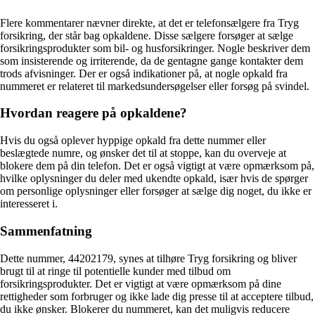
Flere kommentarer nævner direkte, at det er telefon­sælgere fra Tryg
forsikring, der står bag opkaldene. Disse sælgere forsøger at sælge
forsikringsprodukter som bil- og husforsikringer. Nogle beskriver dem
som insisterende og irriterende, da de gentagne gange kontakter dem
trods afvisninger. Der er også indikationer på, at nogle opkald fra
nummeret er relateret til markedsundersøgelser eller forsøg på svindel.
Hvordan reagere på opkaldene?
Hvis du også oplever hyppige opkald fra dette nummer eller
beslægtede numre, og ønsker det til at stoppe, kan du overveje at
blokere dem på din telefon. Det er også vigtigt at være opmærksom på,
hvilke oplysninger du deler med ukendte opkald, især hvis de spørger
om personlige oplysninger eller forsøger at sælge dig noget, du ikke er
interesseret i.
Sammenfatning
Dette nummer, 44202179, synes at tilhøre Tryg forsikring og bliver
brugt til at ringe til potentielle kunder med tilbud om
forsikringsprodukter. Det er vigtigt at være opmærksom på dine
rettigheder som forbruger og ikke lade dig presse til at acceptere tilbud,
du ikke ønsker. Blokerer du nummeret, kan det muligvis reducere