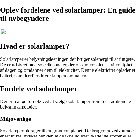
Oplev fordelene ved solarlamper: En guide
til nybegyndere
Hvad er solarlamper?
Solarlamper er belysningsløsninger, der bruger solenergi til at fungere.
De er udstyret med solcellepaneler, der opsamler solens stråler i løbet
af dagen og omdanner dem til elektricitet. Denne elektricitet oplader et
batteri, som derefter driver lampen om natten.
Fordele ved solarlamper
Der er mange fordele ved at vælge solarlamper frem for traditionelle
belysningsmetoder.
Miljøvenlige
Solarlamper bidrager til en grønnere planet. De bruger en vedvarende
energikilde, hvilket betyder, at de ikke udleder skadelige stoffer eller